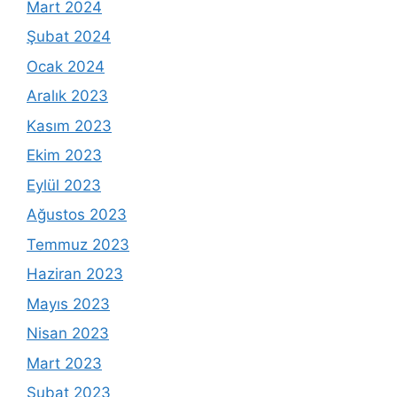
Mart 2024
Şubat 2024
Ocak 2024
Aralık 2023
Kasım 2023
Ekim 2023
Eylül 2023
Ağustos 2023
Temmuz 2023
Haziran 2023
Mayıs 2023
Nisan 2023
Mart 2023
Şubat 2023