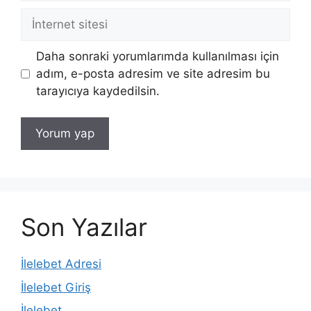
İnternet
sitesi
Daha sonraki yorumlarımda kullanılması için
adım, e-posta adresim ve site adresim bu
tarayıcıya kaydedilsin.
Son Yazılar
İlelebet Adresi
İlelebet Giriş
İlelebet