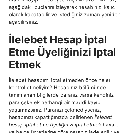
aşağıdaki ipuçlarını izleyerek hesabınızı kalıcı
olarak kapatabilir ve istediğiniz zaman yeniden
açabilirsiniz.
İlelebet Hesap İptal
Etme Üyeliğinizi Iptal
Etmek
İlelebet hesabımı iptal etmeden önce neleri
kontrol etmeliyim? Hesabınız bölümünde
tanımlanan bilgilerde paranız varsa kendiniz
para çekerek herhangi bir maddi kayıp
yaşamazsınız. Paranızı çekmediyseniz,
hesabınızı kapattığınızda belirlenen
İlelebet
hesap i̇ptal etme üyeliğinizi iptal etmek
havale
ve belge ücretlerine göre paranız iade edilir ve