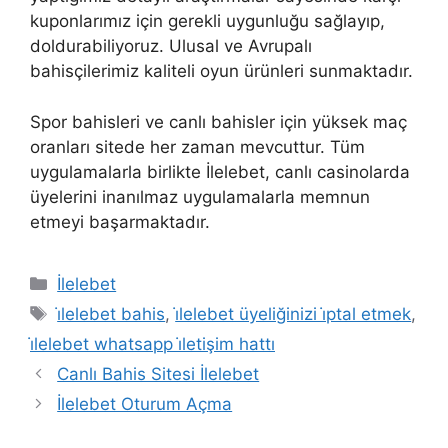
kuponlarımız için gerekli uygunluğu sağlayıp,
doldurabiliyoruz. Ulusal ve Avrupalı ​​
bahisçilerimiz kaliteli oyun ürünleri sunmaktadır.
Spor bahisleri ve canlı bahisler için yüksek maç
oranları sitede her zaman mevcuttur. Tüm
uygulamalarla birlikte İlelebet, canlı casinolarda
üyelerini inanılmaz uygulamalarla memnun
etmeyi başarmaktadır.
Kategoriler
İlelebet
Etiketler
i̇lelebet bahis
,
i̇lelebet üyeliğinizi i̇ptal etmek
,
i̇lelebet whatsapp i̇letişim hattı
Canlı Bahis Sitesi İlelebet
İlelebet Oturum Açma