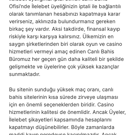
Ofisi’nde İlelebet üyeliğinizin iptali ile bağlantılı
olarak tanımlanan hesabınızı kapatmaya karar
verirseniz, aklınızda bulundurmanız gereken
birkaç şey vardır. Aksi takdirde, finansal kayıp
riskiyle karşı karşıya kalırsınız. Ülkemizin en
saygın şirketlerinden biri olarak oyun ve casino
hizmetleri vermeyi amaç edinen Canlı Bahis
Büromuz her geçen gün daha kaliteli bir şekilde
gelişmekte ve üyelerine çok yüksek kazançlar
sunmaktadır.
Bu sitenin sunduğu yüksek maç oranı, canlı
bahis sitelerinin kısa sürede zirveye ulaşması
için en önemli seçeneklerden biridir. Casino
hizmetlerinin kalitesi de önemlidir. Ancak Üyeler,
İlelebet şikayetleri kapsamında hesaplarını
kapatmayı düşünebilirler. Böyle zamanlarda
maddi kayıp neredeyse kaçınılmazdır. Ancak,