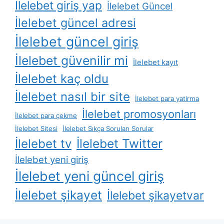
İlelebet giriş yap
İlelebet Güncel
İlelebet güncel adresi
İlelebet güncel giriş
İlelebet güvenilir mi
İlelebet kayıt
İlelebet kaç oldu
İlelebet nasıl bir site
İlelebet para yatirma
İlelebet promosyonları
İlelebet para çekme
İlelebet Sitesi
İlelebet Sıkça Sorulan Sorular
İlelebet Twitter
İlelebet tv
İlelebet yeni giriş
İlelebet yeni güncel giriş
İlelebet şikayet
İlelebet şikayetvar