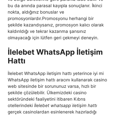
bu da anında parasal kayıpla sonuçlanır. İkinci
nokta, aldığınız bonuslar ve
promosyonlardır.Promosyonu herhangi bir
şekilde kazandıysanız, promosyon kalıcı olarak
kaldırıldığı ve tekrar kazanma şansınız
olmayacağı için lütfen geri çekmeyi deneyin.
İlelebet WhatsApp İletişim
Hattı
İlelebet WhatsApp iletişim hattı yeterince iyi mi
WhatsApp iletişim hattı aracını kullanarak casino
web sitesinde bir sorununuz varsa, hızlı bir
şekilde çözülebilir. Ülkemizdeki casino
sektöründeki faaliyetini itibaren Kıbrıs
otellerindeki
İlelebet whatsapp i̇letişim hattı
gerçek casinolardan esinlenerek hazırladığı