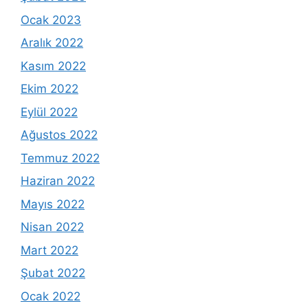
Ocak 2023
Aralık 2022
Kasım 2022
Ekim 2022
Eylül 2022
Ağustos 2022
Temmuz 2022
Haziran 2022
Mayıs 2022
Nisan 2022
Mart 2022
Şubat 2022
Ocak 2022