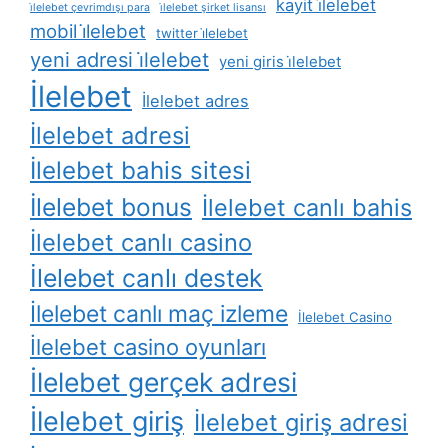
kayit i̇lelebet
i̇lelebet çevrimdışı para
i̇lelebet şirket lisansı
mobil i̇lelebet
twitter i̇lelebet
yeni adresi i̇lelebet
yeni giris i̇lelebet
İlelebet
İlelebet adres
İlelebet adresi
İlelebet bahis sitesi
İlelebet bonus
İlelebet canlı bahis
İlelebet canlı casino
İlelebet canlı destek
İlelebet canlı maç izleme
İlelebet Casino
İlelebet casino oyunları
İlelebet gerçek adresi
İlelebet giriş
İlelebet giriş adresi