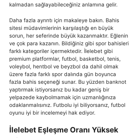
kalmadan sağlayabileceğiniz anlamına gelir.
Daha fazla ayrıntı için makaleye bakın. Bahis
sitesi müdavimlerinin karşılaştığı en büyük
sorun, her seferinde büyük kazanmaktır. Eğlenin
ve çok para kazanın. Bildiğiniz gibi spor bahisleri
farklı kategoriler içermektedir. İlelebet gibi
premium platformlar, futbol, ​​basketbol, ​​tenis,
voleybol, hentbol ve beyzbol da dahil olmak
üzere fazla farklı spor dalında gün boyunca
fazla bahis seçeneği sunar. Bu yüzden banknot
yaptırmak istiyorsanız bu kadar geniş bir
yelpazede kaybolmamak için uzmanlığınıza
odaklanmalısınız. Futbolu iyi biliyorsanız, futbol
oyunu iyi bir incelemeyi hak ediyor.
İlelebet Eşleşme Oranı Yüksek