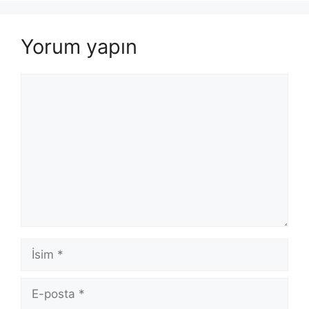
Yorum yapın
Yorum
İsim
E-
posta