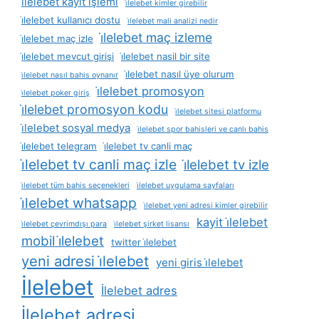
i̇lelebet kayıt i̇şlemi
i̇lelebet kimler girebilir
i̇lelebet kullanıcı dostu
i̇lelebet mali analizi nedir
i̇lelebet maç izleme
i̇lelebet maç izle
i̇lelebet mevcut girişi
i̇lelebet nasil bir site
i̇lelebet nasıl üye olurum
i̇lelebet nasıl bahis oynanır
i̇lelebet promosyon
i̇lelebet poker giriş
i̇lelebet promosyon kodu
i̇lelebet sitesi platformu
i̇lelebet sosyal medya
i̇lelebet spor bahisleri ve canlı bahis
i̇lelebet telegram
i̇lelebet tv canli maç
i̇lelebet tv canli maç izle
i̇lelebet tv izle
i̇lelebet tüm bahis seçenekleri
i̇lelebet uygulama sayfaları
i̇lelebet whatsapp
i̇lelebet yeni adresi kimler girebilir
kayit i̇lelebet
i̇lelebet çevrimdışı para
i̇lelebet şirket lisansı
mobil i̇lelebet
twitter i̇lelebet
yeni adresi i̇lelebet
yeni giris i̇lelebet
İlelebet
İlelebet adres
İlelebet adresi