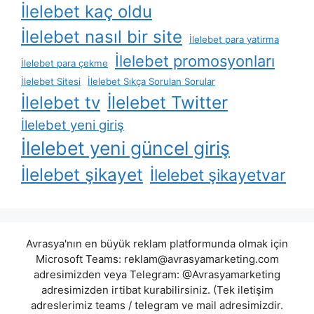
İlelebet kaç oldu
İlelebet nasıl bir site
İlelebet para yatirma
İlelebet promosyonları
İlelebet para çekme
İlelebet Sitesi
İlelebet Sıkça Sorulan Sorular
İlelebet Twitter
İlelebet tv
İlelebet yeni giriş
İlelebet yeni güncel giriş
İlelebet şikayet
İlelebet şikayetvar
Avrasya'nın en büyük reklam platformunda olmak için
Microsoft Teams:
reklam@avrasyamarketing.com
adresimizden veya Telegram: @Avrasyamarketing
adresimizden irtibat kurabilirsiniz. (Tek iletişim
adreslerimiz teams / telegram ve mail adresimizdir.