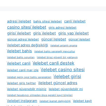
adresi i̇lelebet
canli i̇lelebet
bahis sitesi i̇lelebet
casino sitesi i̇lelebet
giris adresi i̇lelebet
girisi i̇lelebet
giris i̇lelebet
giris yap i̇lelebet
güncel i̇lelebet
güncel adresi i̇lelebet
güncel i̇lelebet
i̇lelebet adres değişikliği
i̇lelebet anlamlı aşama
i̇lelebet bahis
i̇lelebet bahis seçeneği mevcuttur
i̇lelebet bahis sorunları
i̇lelebet biraz güvenli bir yaklaşım
i̇lelebet canli destek
i̇lelebet canli
i̇lelebet casino sitesi
i̇lelebet canli maç izle
i̇lelebet girisi
i̇lelebet geniş spor bahis seçenekleri
i̇lelebet güncel adres
i̇lelebet giris twitter
i̇lelebet güvenebilir misiniz
i̇lelebet güvenilebilir mi
i̇lelebet hesabınızı silmeden önce gerekli kayıt bilgileri
i̇lelebet instagram
i̇lelebet kayit
i̇lelebet i̇kamet değişikliği