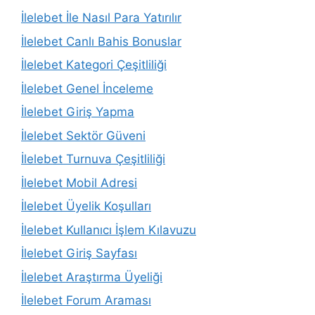
İlelebet İle Nasıl Para Yatırılır
İlelebet Canlı Bahis Bonuslar
İlelebet Kategori Çeşitliliği
İlelebet Genel İnceleme
İlelebet Giriş Yapma
İlelebet Sektör Güveni
İlelebet Turnuva Çeşitliliği
İlelebet Mobil Adresi
İlelebet Üyelik Koşulları
İlelebet Kullanıcı İşlem Kılavuzu
İlelebet Giriş Sayfası
İlelebet Araştırma Üyeliği
İlelebet Forum Araması