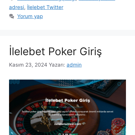
adresi
,
İlelebet Twitter
Yorum yap
İlelebet Poker Giriş
Kasım 23, 2024
Yazarı:
admin