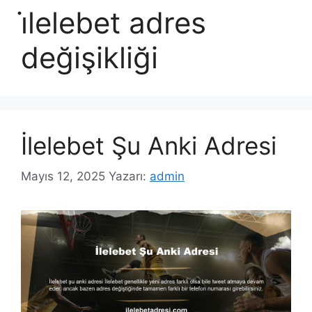
i̇lelebet adres
değişikliği
İlelebet Şu Anki Adresi
Mayıs 12, 2025
Yazarı:
admin