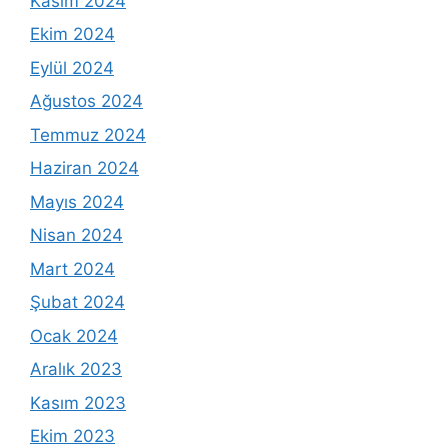
Kasım 2024
Ekim 2024
Eylül 2024
Ağustos 2024
Temmuz 2024
Haziran 2024
Mayıs 2024
Nisan 2024
Mart 2024
Şubat 2024
Ocak 2024
Aralık 2023
Kasım 2023
Ekim 2023