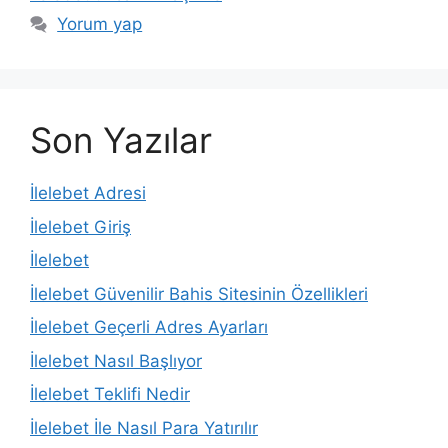
Yorum yap
Son Yazılar
İlelebet Adresi
İlelebet Giriş
İlelebet
İlelebet Güvenilir Bahis Sitesinin Özellikleri
İlelebet Geçerli Adres Ayarları
İlelebet Nasıl Başlıyor
İlelebet Teklifi Nedir
İlelebet İle Nasıl Para Yatırılır