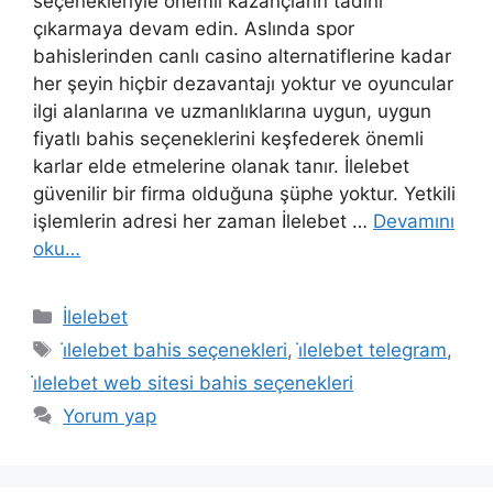
seçenekleriyle önemli kazançların tadını
çıkarmaya devam edin. Aslında spor
bahislerinden canlı casino alternatiflerine kadar
her şeyin hiçbir dezavantajı yoktur ve oyuncular
ilgi alanlarına ve uzmanlıklarına uygun, uygun
fiyatlı bahis seçeneklerini keşfederek önemli
karlar elde etmelerine olanak tanır. İlelebet
güvenilir bir firma olduğuna şüphe yoktur. Yetkili
işlemlerin adresi her zaman İlelebet …
Devamını
oku…
Kategoriler
İlelebet
Etiketler
i̇lelebet bahis seçenekleri
,
i̇lelebet telegram
,
i̇lelebet web sitesi bahis seçenekleri
Yorum yap