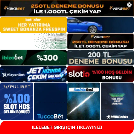
×
ILELEBET GİRİŞ İÇİN TIKLAYINIZ!