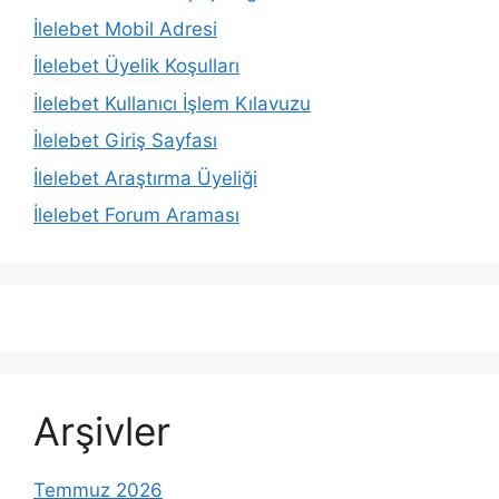
İlelebet Mobil Adresi
İlelebet Üyelik Koşulları
İlelebet Kullanıcı İşlem Kılavuzu
İlelebet Giriş Sayfası
İlelebet Araştırma Üyeliği
İlelebet Forum Araması
Arşivler
Temmuz 2026