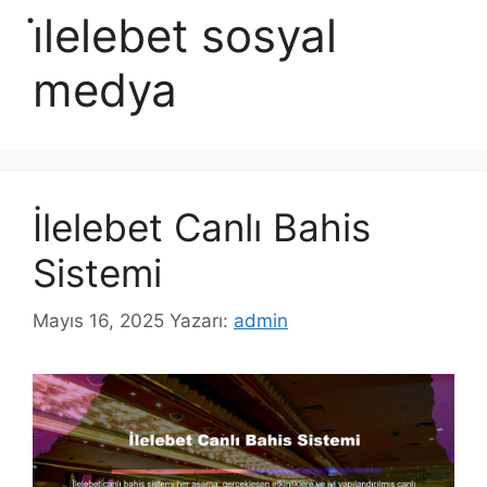
i̇lelebet sosyal
medya
İlelebet Canlı Bahis
Sistemi
Mayıs 16, 2025
Yazarı:
admin