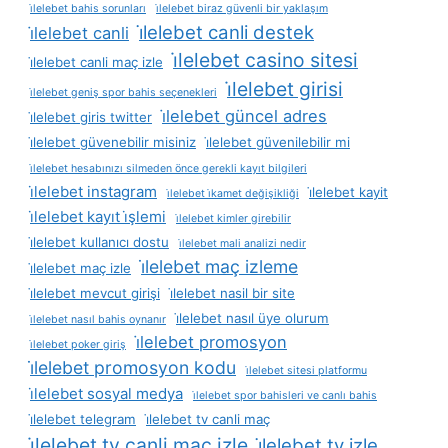
i̇lelebet bahis sorunları
i̇lelebet biraz güvenli bir yaklaşım
i̇lelebet canli destek
i̇lelebet canli
i̇lelebet casino sitesi
i̇lelebet canli maç izle
i̇lelebet girisi
i̇lelebet geniş spor bahis seçenekleri
i̇lelebet güncel adres
i̇lelebet giris twitter
i̇lelebet güvenebilir misiniz
i̇lelebet güvenilebilir mi
i̇lelebet hesabınızı silmeden önce gerekli kayıt bilgileri
i̇lelebet instagram
i̇lelebet kayit
i̇lelebet i̇kamet değişikliği
i̇lelebet kayıt i̇şlemi
i̇lelebet kimler girebilir
i̇lelebet kullanıcı dostu
i̇lelebet mali analizi nedir
i̇lelebet maç izleme
i̇lelebet maç izle
i̇lelebet mevcut girişi
i̇lelebet nasil bir site
i̇lelebet nasıl üye olurum
i̇lelebet nasıl bahis oynanır
i̇lelebet promosyon
i̇lelebet poker giriş
i̇lelebet promosyon kodu
i̇lelebet sitesi platformu
i̇lelebet sosyal medya
i̇lelebet spor bahisleri ve canlı bahis
i̇lelebet telegram
i̇lelebet tv canli maç
i̇lelebet tv canli maç izle
i̇lelebet tv izle