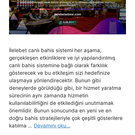
İlelebet canlı bahis sistemi her aşama,
gerçekleşen etkinliklere ve iyi yapılandırılmış
canlı bahis sistemine bağlı olarak farklılık
gösterecek ve bu etkileşim sizi hedefinize
ulaşmaya yönlendirecektir. Bunun gibi
deneylerde görüldüğü gibi, bir hizmet yaratma
sürecinin aynı zamanda hizmetin
kullanılabilirliğini de etkilediğini unutmamak
önemlidir. Bunun sonucunda en yeni ve en
doğru bahis stratejileriyle çok çeşitli gösterilere
katılma …
Devamını oku…