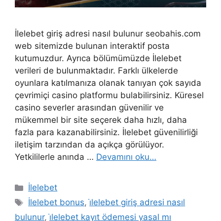
İlelebet giriş adresi nasıl bulunur seobahis.com
web sitemizde bulunan interaktif posta
kutumuzdur. Ayrıca bölümümüzde İlelebet
verileri de bulunmaktadır. Farklı ülkelerde
oyunlara katılmanıza olanak tanıyan çok sayıda
çevrimiçi casino platformu bulabilirsiniz. Küresel
casino severler arasından güvenilir ve
mükemmel bir site seçerek daha hızlı, daha
fazla para kazanabilirsiniz. İlelebet güvenilirliği
iletişim tarzından da açıkça görülüyor.
Yetkililerle anında …
Devamını oku…
Kategoriler
İlelebet
Etiketler
İlelebet bonus
,
i̇lelebet giriş adresi nasıl
bulunur
,
i̇lelebet kayıt ödemesi yasal mı