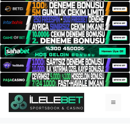
İçeriğe
atla
Menü