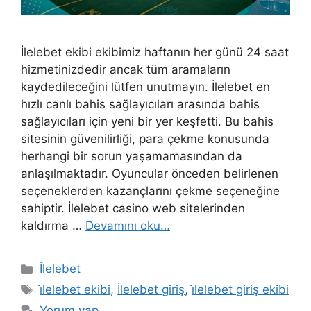
İlelebet ekibi ekibimiz haftanın her günü 24 saat
hizmetinizdedir ancak tüm aramaların
kaydedileceğini lütfen unutmayın. İlelebet en
hızlı canlı bahis sağlayıcıları arasında bahis
sağlayıcıları için yeni bir yer keşfetti. Bu bahis
sitesinin güvenilirliği, para çekme konusunda
herhangi bir sorun yaşamamasından da
anlaşılmaktadır. Oyuncular önceden belirlenen
seçeneklerden kazançlarını çekme seçeneğine
sahiptir. İlelebet casino web sitelerinden
kaldırma …
Devamını oku…
Kategoriler
İlelebet
Etiketler
i̇lelebet ekibi
,
İlelebet giriş
,
i̇lelebet giriş ekibi
Yorum yap