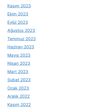
Kasım 2023
Ekim 2023
Eylül 2023
Ağustos 2023
Temmuz 2023
Haziran 2023
Mayıs 2023
Nisan 2023
Mart 2023
Şubat 2023
Ocak 2023
Aralık 2022
Kasım 2022