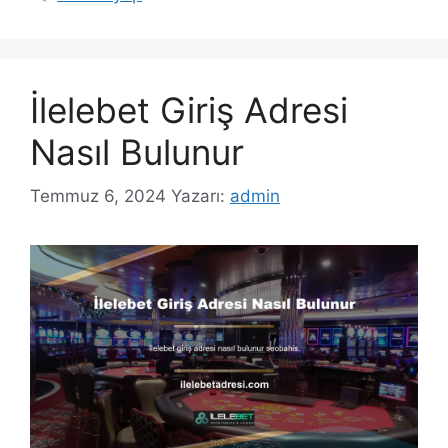
İlelebet Giriş Adresi
Nasıl Bulunur
Temmuz 6, 2024
Yazarı:
admin