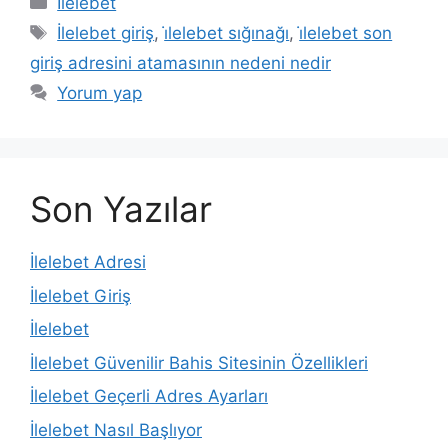
İlelebet
Etiketler
İlelebet giriş
,
i̇lelebet sığınağı
,
i̇lelebet son
giriş adresini atamasının nedeni nedir
Yorum yap
Son Yazılar
İlelebet Adresi
İlelebet Giriş
İlelebet
İlelebet Güvenilir Bahis Sitesinin Özellikleri
İlelebet Geçerli Adres Ayarları
İlelebet Nasıl Başlıyor