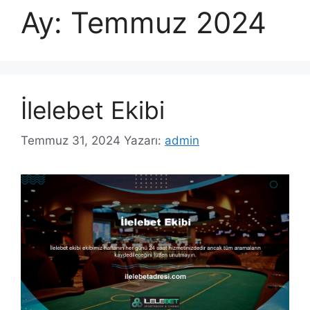
Ay:
Temmuz 2024
İlelebet Ekibi
Temmuz 31, 2024
Yazarı:
admin