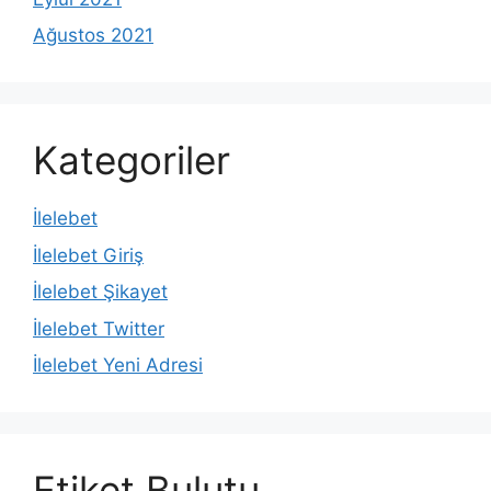
Ağustos 2021
Kategoriler
İlelebet
İlelebet Giriş
İlelebet Şikayet
İlelebet Twitter
İlelebet Yeni Adresi
Etiket Bulutu