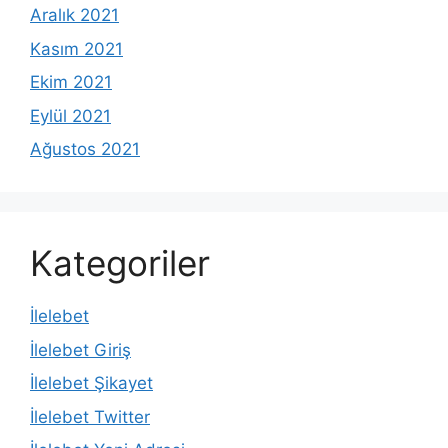
Aralık 2021
Kasım 2021
Ekim 2021
Eylül 2021
Ağustos 2021
Kategoriler
İlelebet
İlelebet Giriş
İlelebet Şikayet
İlelebet Twitter