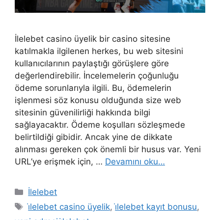
İlelebet casino üyelik bir casino sitesine
katılmakla ilgilenen herkes, bu web sitesini
kullanıcılarının paylaştığı görüşlere göre
değerlendirebilir. İncelemelerin çoğunluğu
ödeme sorunlarıyla ilgili. Bu, ödemelerin
işlenmesi söz konusu olduğunda size web
sitesinin güvenilirliği hakkında bilgi
sağlayacaktır. Ödeme koşulları sözleşmede
belirtildiği gibidir. Ancak yine de dikkate
alınması gereken çok önemli bir husus var. Yeni
URL’ye erişmek için, …
Devamını oku…
Kategoriler
İlelebet
Etiketler
i̇lelebet casino üyelik
,
i̇lelebet kayıt bonusu
,