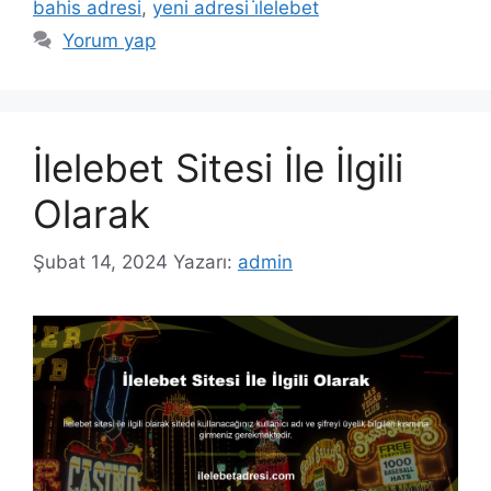
bahis adresi
,
yeni adresi i̇lelebet
Yorum yap
İlelebet Sitesi İle İlgili
Olarak
Şubat 14, 2024
Yazarı:
admin