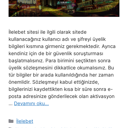
İlelebet sitesi ile ilgili olarak sitede
kullanacağınız kullanıcı adı ve şifreyi üyelik
bilgileri kısmına girmeniz gerekmektedir. Ayrıca
kendiniz için de bir güvenlik soruşturması
başlatmalısınız. Para birimini seçtikten sonra
üyelik sözleşmesini dikkatlice okumalısınız. Bu
tür bilgiler bir arada kullanıldığında her zaman
önemlidir. Sözleşmeyi kabul ettiğinizde,
bilgilerinizi kaydettikten kısa bir süre sonra e-
posta adresinize gönderilecek olan aktivasyon
…
Devamını oku…
Kategoriler
İlelebet