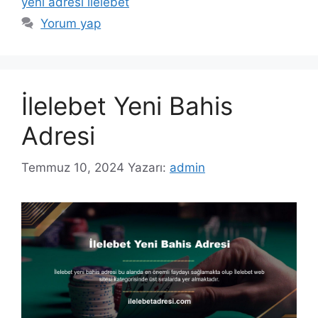
yeni adresi i̇lelebet
Yorum yap
İlelebet Yeni Bahis
Adresi
Temmuz 10, 2024
Yazarı:
admin