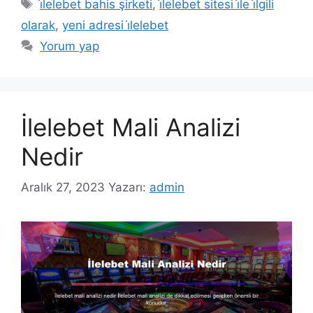
Etiketler
i̇lelebet bahis şirketi
,
i̇lelebet sitesi i̇le i̇lgili
olarak
,
yeni adresi i̇lelebet
Yorum yap
İlelebet Mali Analizi
Nedir
Aralık 27, 2023
Yazarı:
admin