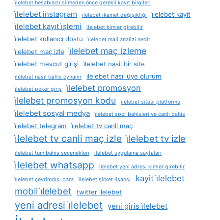
i̇lelebet hesabınızı silmeden önce gerekli kayıt bilgileri
i̇lelebet instagram
i̇lelebet kayit
i̇lelebet i̇kamet değişikliği
i̇lelebet kayıt i̇şlemi
i̇lelebet kimler girebilir
i̇lelebet kullanıcı dostu
i̇lelebet mali analizi nedir
i̇lelebet maç izleme
i̇lelebet maç izle
i̇lelebet mevcut girişi
i̇lelebet nasil bir site
i̇lelebet nasıl üye olurum
i̇lelebet nasıl bahis oynanır
i̇lelebet promosyon
i̇lelebet poker giriş
i̇lelebet promosyon kodu
i̇lelebet sitesi platformu
i̇lelebet sosyal medya
i̇lelebet spor bahisleri ve canlı bahis
i̇lelebet telegram
i̇lelebet tv canli maç
i̇lelebet tv canli maç izle
i̇lelebet tv izle
i̇lelebet tüm bahis seçenekleri
i̇lelebet uygulama sayfaları
i̇lelebet whatsapp
i̇lelebet yeni adresi kimler girebilir
kayit i̇lelebet
i̇lelebet çevrimdışı para
i̇lelebet şirket lisansı
mobil i̇lelebet
twitter i̇lelebet
yeni adresi i̇lelebet
yeni giris i̇lelebet