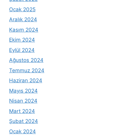
Ocak 2025
Aralık 2024
Kasım 2024
Ekim 2024
Eylül 2024
Ağustos 2024
Temmuz 2024
Haziran 2024
Mayıs 2024
Nisan 2024
Mart 2024
Şubat 2024
Ocak 2024