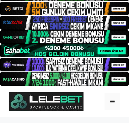
İçeriğe
atla
Menü