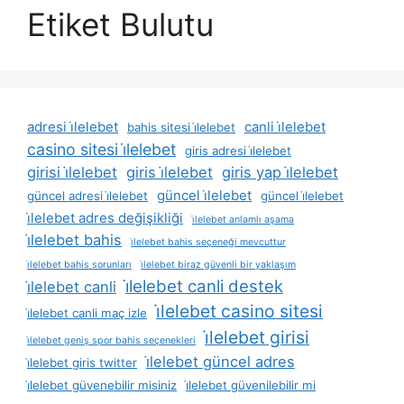
Etiket Bulutu
adresi i̇lelebet
canli i̇lelebet
bahis sitesi i̇lelebet
casino sitesi i̇lelebet
giris adresi i̇lelebet
girisi i̇lelebet
giris i̇lelebet
giris yap i̇lelebet
güncel i̇lelebet
güncel adresi i̇lelebet
güncel i̇lelebet
i̇lelebet adres değişikliği
i̇lelebet anlamlı aşama
i̇lelebet bahis
i̇lelebet bahis seçeneği mevcuttur
i̇lelebet bahis sorunları
i̇lelebet biraz güvenli bir yaklaşım
i̇lelebet canli destek
i̇lelebet canli
i̇lelebet casino sitesi
i̇lelebet canli maç izle
i̇lelebet girisi
i̇lelebet geniş spor bahis seçenekleri
i̇lelebet güncel adres
i̇lelebet giris twitter
i̇lelebet güvenebilir misiniz
i̇lelebet güvenilebilir mi