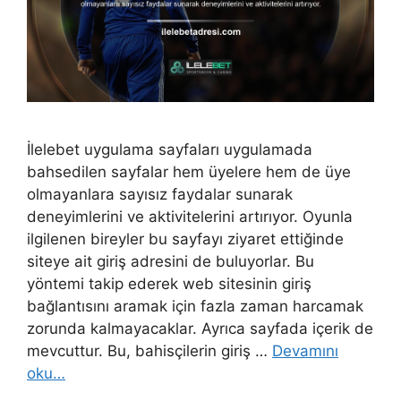
İlelebet uygulama sayfaları uygulamada
bahsedilen sayfalar hem üyelere hem de üye
olmayanlara sayısız faydalar sunarak
deneyimlerini ve aktivitelerini artırıyor. Oyunla
ilgilenen bireyler bu sayfayı ziyaret ettiğinde
siteye ait giriş adresini de buluyorlar. Bu
yöntemi takip ederek web sitesinin giriş
bağlantısını aramak için fazla zaman harcamak
zorunda kalmayacaklar. Ayrıca sayfada içerik de
mevcuttur. Bu, bahisçilerin giriş …
Devamını
oku…