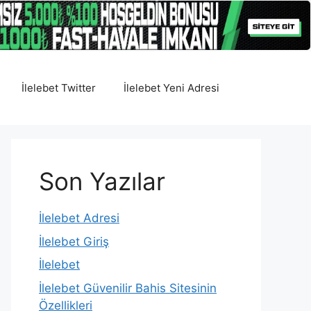
İlelebet Twitter
İlelebet Yeni Adresi
Son Yazılar
İlelebet Adresi
İlelebet Giriş
İlelebet
İlelebet Güvenilir Bahis Sitesinin
Özellikleri