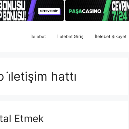
İlelebet
İlelebet Giriş
İlelebet Şikayet
 i̇letişim hattı
ptal Etmek