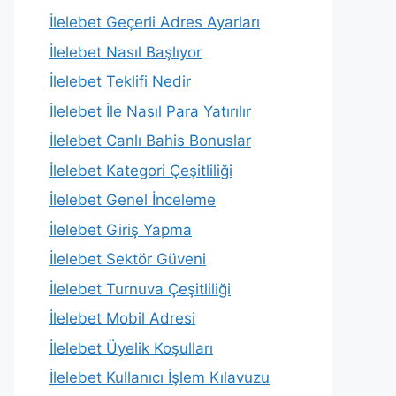
İlelebet Geçerli Adres Ayarları
İlelebet Nasıl Başlıyor
İlelebet Teklifi Nedir
İlelebet İle Nasıl Para Yatırılır
İlelebet Canlı Bahis Bonuslar
İlelebet Kategori Çeşitliliği
İlelebet Genel İnceleme
İlelebet Giriş Yapma
İlelebet Sektör Güveni
İlelebet Turnuva Çeşitliliği
İlelebet Mobil Adresi
İlelebet Üyelik Koşulları
İlelebet Kullanıcı İşlem Kılavuzu