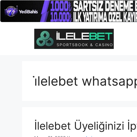
İçeriğe
atla
i̇lelebet whatsapp
İlelebet Üyeliğinizi İ