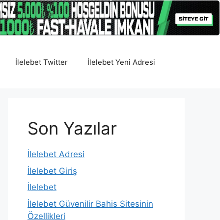
İlelebet Twitter
İlelebet Yeni Adresi
Son Yazılar
İlelebet Adresi
İlelebet Giriş
İlelebet
İlelebet Güvenilir Bahis Sitesinin
Özellikleri