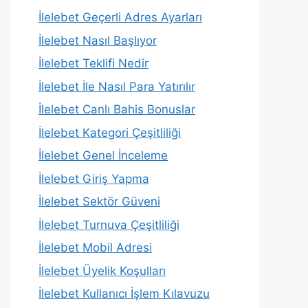
İlelebet Geçerli Adres Ayarları
İlelebet Nasıl Başlıyor
İlelebet Teklifi Nedir
İlelebet İle Nasıl Para Yatırılır
İlelebet Canlı Bahis Bonuslar
İlelebet Kategori Çeşitliliği
İlelebet Genel İnceleme
İlelebet Giriş Yapma
İlelebet Sektör Güveni
İlelebet Turnuva Çeşitliliği
İlelebet Mobil Adresi
İlelebet Üyelik Koşulları
İlelebet Kullanıcı İşlem Kılavuzu