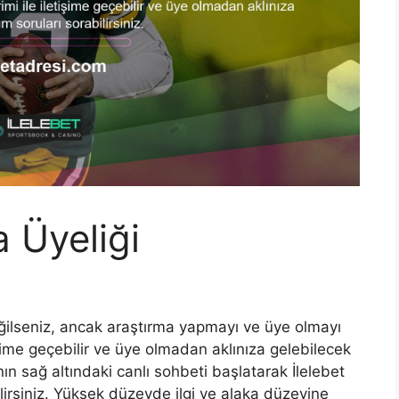
a Üyeliği
değilseniz, ancak araştırma yapmayı ve üye olmayı
tişime geçebilir ve üye olmadan aklınıza gelebilecek
ının sağ altındaki canlı sohbeti başlatarak İlelebet
abilirsiniz. Yüksek düzeyde ilgi ve alaka düzeyine