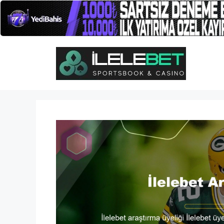
İçeriğe
atla