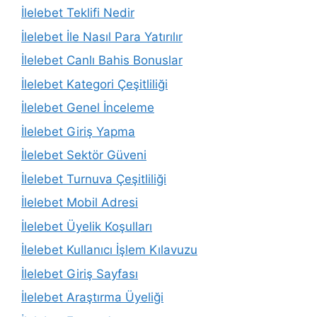
İlelebet Teklifi Nedir
İlelebet İle Nasıl Para Yatırılır
İlelebet Canlı Bahis Bonuslar
İlelebet Kategori Çeşitliliği
İlelebet Genel İnceleme
İlelebet Giriş Yapma
İlelebet Sektör Güveni
İlelebet Turnuva Çeşitliliği
İlelebet Mobil Adresi
İlelebet Üyelik Koşulları
İlelebet Kullanıcı İşlem Kılavuzu
İlelebet Giriş Sayfası
İlelebet Araştırma Üyeliği