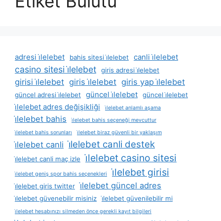
Etiket Bulutu
adresi i̇lelebet
canli i̇lelebet
bahis sitesi i̇lelebet
casino sitesi i̇lelebet
giris adresi i̇lelebet
girisi i̇lelebet
giris i̇lelebet
giris yap i̇lelebet
güncel i̇lelebet
güncel adresi i̇lelebet
güncel i̇lelebet
i̇lelebet adres değişikliği
i̇lelebet anlamlı aşama
i̇lelebet bahis
i̇lelebet bahis seçeneği mevcuttur
i̇lelebet bahis sorunları
i̇lelebet biraz güvenli bir yaklaşım
i̇lelebet canli destek
i̇lelebet canli
i̇lelebet casino sitesi
i̇lelebet canli maç izle
i̇lelebet girisi
i̇lelebet geniş spor bahis seçenekleri
i̇lelebet güncel adres
i̇lelebet giris twitter
i̇lelebet güvenebilir misiniz
i̇lelebet güvenilebilir mi
i̇lelebet hesabınızı silmeden önce gerekli kayıt bilgileri