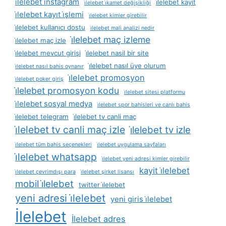
i̇lelebet instagram
i̇lelebet kayit
i̇lelebet i̇kamet değişikliği
i̇lelebet kayıt i̇şlemi
i̇lelebet kimler girebilir
i̇lelebet kullanıcı dostu
i̇lelebet mali analizi nedir
i̇lelebet maç izleme
i̇lelebet maç izle
i̇lelebet mevcut girişi
i̇lelebet nasil bir site
i̇lelebet nasıl üye olurum
i̇lelebet nasıl bahis oynanır
i̇lelebet promosyon
i̇lelebet poker giriş
i̇lelebet promosyon kodu
i̇lelebet sitesi platformu
i̇lelebet sosyal medya
i̇lelebet spor bahisleri ve canlı bahis
i̇lelebet telegram
i̇lelebet tv canli maç
i̇lelebet tv canli maç izle
i̇lelebet tv izle
i̇lelebet tüm bahis seçenekleri
i̇lelebet uygulama sayfaları
i̇lelebet whatsapp
i̇lelebet yeni adresi kimler girebilir
kayit i̇lelebet
i̇lelebet çevrimdışı para
i̇lelebet şirket lisansı
mobil i̇lelebet
twitter i̇lelebet
yeni adresi i̇lelebet
yeni giris i̇lelebet
İlelebet
İlelebet adres