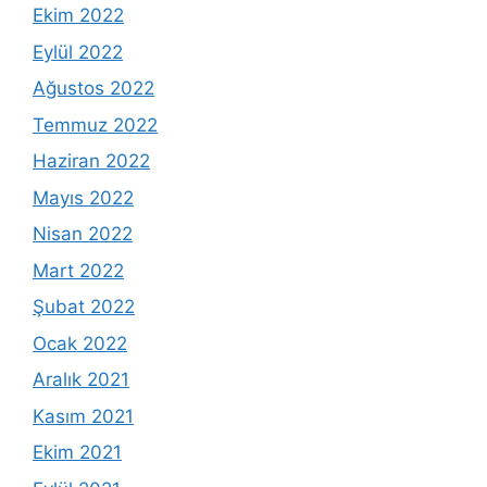
Ekim 2022
Eylül 2022
Ağustos 2022
Temmuz 2022
Haziran 2022
Mayıs 2022
Nisan 2022
Mart 2022
Şubat 2022
Ocak 2022
Aralık 2021
Kasım 2021
Ekim 2021