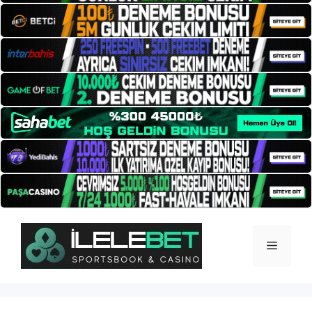
İçeriğe
atla
Menü