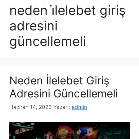
neden i̇lelebet giriş
adresini
güncellemeli
Neden İlelebet Giriş
Adresini Güncellemeli
Haziran 14, 2023
Yazarı:
admin