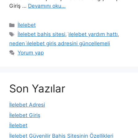
Giriş …
Devamını oku…
Kategoriler
İlelebet
Etiketler
İlelebet bahis sitesi
,
i̇lelebet yardım hattı
,
neden i̇lelebet giriş adresini güncellemeli
Yorum yap
Son Yazılar
İlelebet Adresi
İlelebet Giriş
İlelebet
İlelebet Güvenilir Bahis Sitesinin Özellikleri