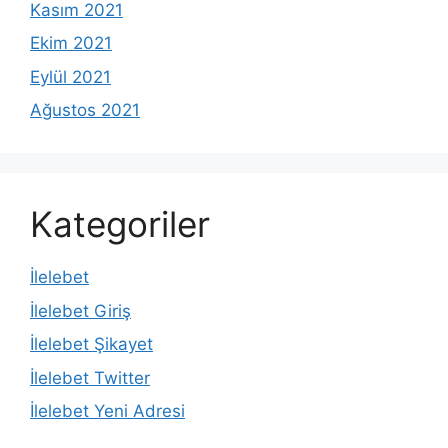
Kasım 2021
Ekim 2021
Eylül 2021
Ağustos 2021
Kategoriler
İlelebet
İlelebet Giriş
İlelebet Şikayet
İlelebet Twitter
İlelebet Yeni Adresi