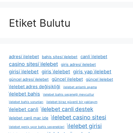
Etiket Bulutu
adresi i̇lelebet
canli i̇lelebet
bahis sitesi i̇lelebet
casino sitesi i̇lelebet
giris adresi i̇lelebet
girisi i̇lelebet
giris i̇lelebet
giris yap i̇lelebet
güncel i̇lelebet
güncel adresi i̇lelebet
güncel i̇lelebet
i̇lelebet adres değişikliği
i̇lelebet anlamlı aşama
i̇lelebet bahis
i̇lelebet bahis seçeneği mevcuttur
i̇lelebet bahis sorunları
i̇lelebet biraz güvenli bir yaklaşım
i̇lelebet canli destek
i̇lelebet canli
i̇lelebet casino sitesi
i̇lelebet canli maç izle
i̇lelebet girisi
i̇lelebet geniş spor bahis seçenekleri