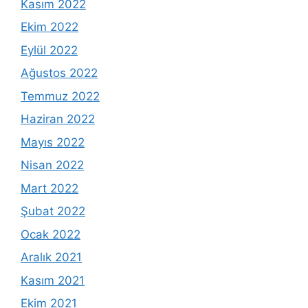
Kasım 2022
Ekim 2022
Eylül 2022
Ağustos 2022
Temmuz 2022
Haziran 2022
Mayıs 2022
Nisan 2022
Mart 2022
Şubat 2022
Ocak 2022
Aralık 2021
Kasım 2021
Ekim 2021