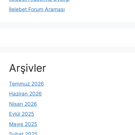
İlelebet Forum Araması
Arşivler
Temmuz 2026
Haziran 2026
Nisan 2026
Eylül 2025
Mayıs 2025
Şubat 2025