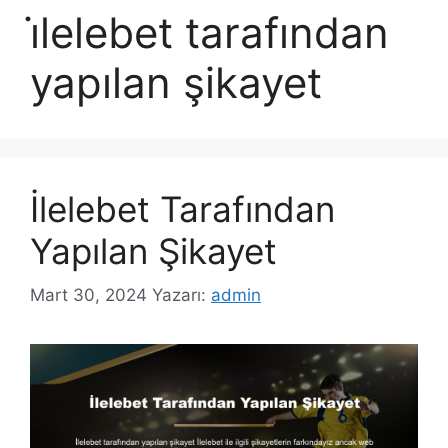
i̇lelebet tarafından
yapılan şikayet
İlelebet Tarafından
Yapılan Şikayet
Mart 30, 2024
Yazarı:
admin