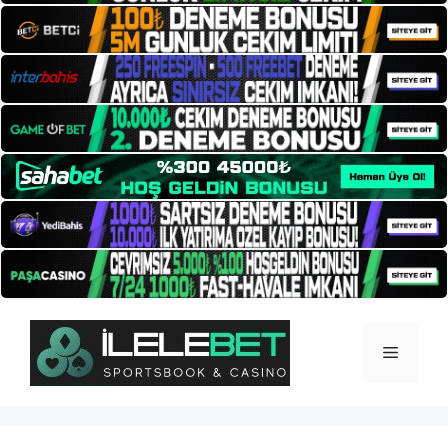
İçeriğe
atla
Menü