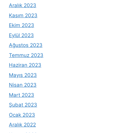
Aralık 2023
Kasım 2023
Ekim 2023
Eylül 2023
Ağustos 2023
Temmuz 2023
Haziran 2023
Mayıs 2023
Nisan 2023
Mart 2023
Şubat 2023
Ocak 2023
Aralık 2022