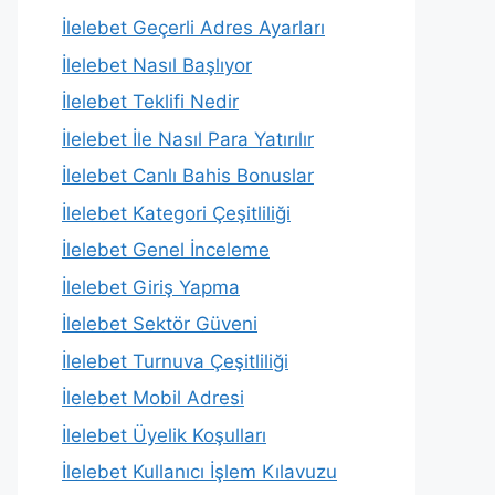
İlelebet Geçerli Adres Ayarları
İlelebet Nasıl Başlıyor
İlelebet Teklifi Nedir
İlelebet İle Nasıl Para Yatırılır
İlelebet Canlı Bahis Bonuslar
İlelebet Kategori Çeşitliliği
İlelebet Genel İnceleme
İlelebet Giriş Yapma
İlelebet Sektör Güveni
İlelebet Turnuva Çeşitliliği
İlelebet Mobil Adresi
İlelebet Üyelik Koşulları
İlelebet Kullanıcı İşlem Kılavuzu