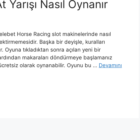
t Yarışı Nasıl Oynanır
 İlelebet Horse Racing slot makinelerinde nasıl
erektirmemesidir. Başka bir deyişle, kuralları
r. Oyuna tıkladıktan sonra açılan yeni bir
e ardından makaraları döndürmeye başlamanız
n ücretsiz olarak oynanabilir. Oyunu bu …
Devamını