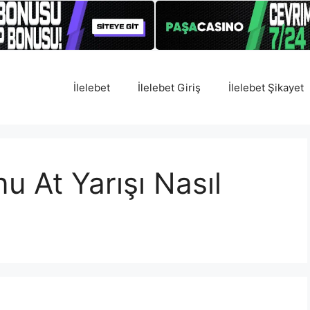
İlelebet
İlelebet Giriş
İlelebet Şikayet
nu At Yarışı Nasıl