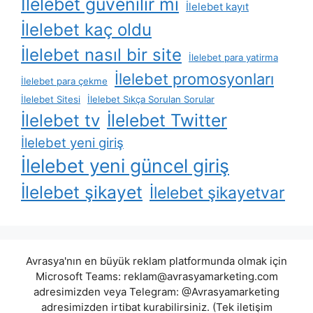
İlelebet güvenilir mi
İlelebet kayıt
İlelebet kaç oldu
İlelebet nasıl bir site
İlelebet para yatirma
İlelebet promosyonları
İlelebet para çekme
İlelebet Sitesi
İlelebet Sıkça Sorulan Sorular
İlelebet Twitter
İlelebet tv
İlelebet yeni giriş
İlelebet yeni güncel giriş
İlelebet şikayet
İlelebet şikayetvar
Avrasya'nın en büyük reklam platformunda olmak için
Microsoft Teams:
reklam@avrasyamarketing.com
adresimizden veya Telegram: @Avrasyamarketing
adresimizden irtibat kurabilirsiniz. (Tek iletişim