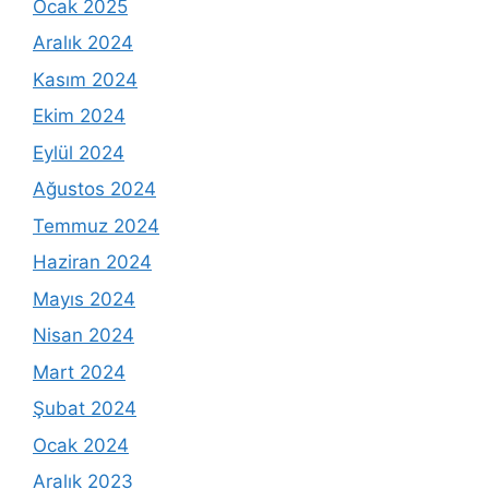
Ocak 2025
Aralık 2024
Kasım 2024
Ekim 2024
Eylül 2024
Ağustos 2024
Temmuz 2024
Haziran 2024
Mayıs 2024
Nisan 2024
Mart 2024
Şubat 2024
Ocak 2024
Aralık 2023