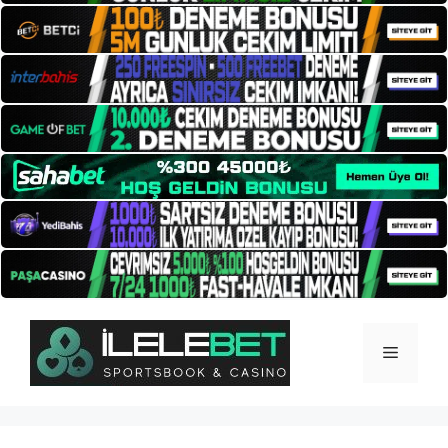
İçeriğe
atla
Menü