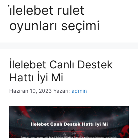
i̇lelebet rulet
oyunları seçimi
İlelebet Canlı Destek
Hattı İyi Mi
Haziran 10, 2023
Yazarı:
admin