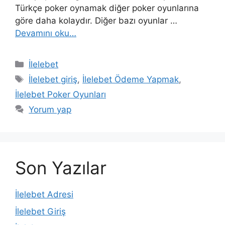
Türkçe poker oynamak diğer poker oyunlarına
göre daha kolaydır. Diğer bazı oyunlar …
Devamını oku…
Kategoriler
İlelebet
Etiketler
İlelebet giriş
,
İlelebet Ödeme Yapmak
,
İlelebet Poker Oyunları
Yorum yap
Son Yazılar
İlelebet Adresi
İlelebet Giriş