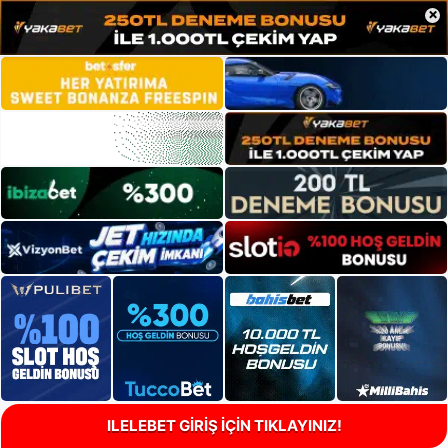
×
ILELEBET GİRİŞ İÇİN TIKLAYINIZ!