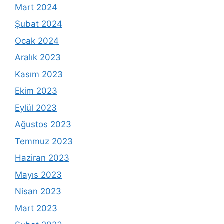
Mart 2024
Şubat 2024
Ocak 2024
Aralık 2023
Kasım 2023
Ekim 2023
Eylül 2023
Ağustos 2023
Temmuz 2023
Haziran 2023
Mayıs 2023
Nisan 2023
Mart 2023