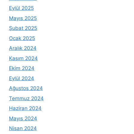
Eylül 2025
Mayıs 2025
Şubat 2025
Ocak 2025
Aralık 2024
Kasım 2024
Ekim 2024
Eylül 2024
Ağustos 2024
Temmuz 2024
Haziran 2024
Mayıs 2024
Nisan 2024