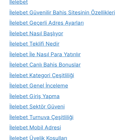
İlelebet
İlelebet Güvenilir Bahis Sitesinin Özellikleri
İlelebet Geçerli Adres Ayarları
İlelebet Nasıl Başlıyor
İlelebet Teklifi Nedir
İlelebet İle Nasıl Para Yatırılır
İlelebet Canlı Bahis Bonuslar
İlelebet Kategori Çeşitliliği
İlelebet Genel İnceleme
İlelebet Giriş Yapma
İlelebet Sektör Güveni
İlelebet Turnuva Çeşitliliği
İlelebet Mobil Adresi
İlelebet Üyelik Koşulları