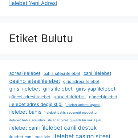
İlelebet Yeni Adresi
Etiket Bulutu
adresi i̇lelebet
canli i̇lelebet
bahis sitesi i̇lelebet
casino sitesi i̇lelebet
giris adresi i̇lelebet
girisi i̇lelebet
giris i̇lelebet
giris yap i̇lelebet
güncel i̇lelebet
güncel adresi i̇lelebet
güncel i̇lelebet
i̇lelebet adres değişikliği
i̇lelebet anlamlı aşama
i̇lelebet bahis
i̇lelebet bahis seçeneği mevcuttur
i̇lelebet bahis sorunları
i̇lelebet biraz güvenli bir yaklaşım
i̇lelebet canli destek
i̇lelebet canli
i̇lelebet casino sitesi
i̇lelebet canli maç izle