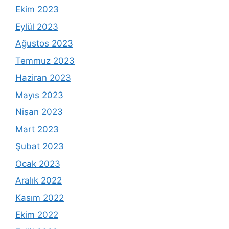
Ekim 2023
Eylül 2023
Ağustos 2023
Temmuz 2023
Haziran 2023
Mayıs 2023
Nisan 2023
Mart 2023
Şubat 2023
Ocak 2023
Aralık 2022
Kasım 2022
Ekim 2022