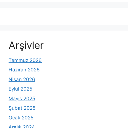
Arşivler
Temmuz 2026
Haziran 2026
Nisan 2026
Eylül 2025
Mayıs 2025
Şubat 2025
Ocak 2025
Aralık 2024