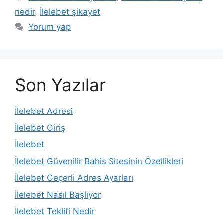
nedir
,
İlelebet şikayet
Yorum yap
Son Yazılar
İlelebet Adresi
İlelebet Giriş
İlelebet
İlelebet Güvenilir Bahis Sitesinin Özellikleri
İlelebet Geçerli Adres Ayarları
İlelebet Nasıl Başlıyor
İlelebet Teklifi Nedir