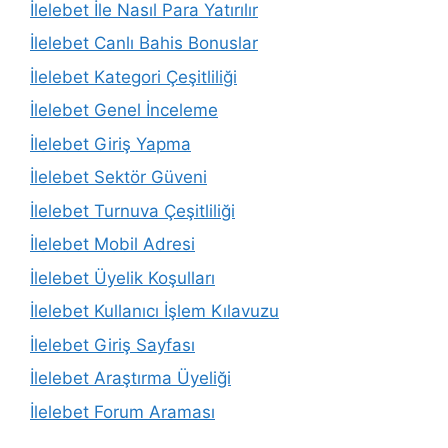
İlelebet İle Nasıl Para Yatırılır
İlelebet Canlı Bahis Bonuslar
İlelebet Kategori Çeşitliliği
İlelebet Genel İnceleme
İlelebet Giriş Yapma
İlelebet Sektör Güveni
İlelebet Turnuva Çeşitliliği
İlelebet Mobil Adresi
İlelebet Üyelik Koşulları
İlelebet Kullanıcı İşlem Kılavuzu
İlelebet Giriş Sayfası
İlelebet Araştırma Üyeliği
İlelebet Forum Araması