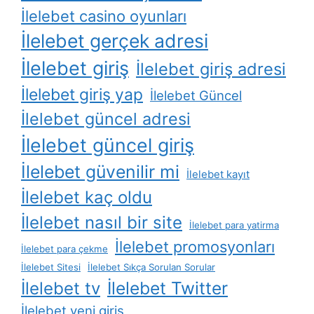
İlelebet casino oyunları
İlelebet gerçek adresi
İlelebet giriş
İlelebet giriş adresi
İlelebet giriş yap
İlelebet Güncel
İlelebet güncel adresi
İlelebet güncel giriş
İlelebet güvenilir mi
İlelebet kayıt
İlelebet kaç oldu
İlelebet nasıl bir site
İlelebet para yatirma
İlelebet promosyonları
İlelebet para çekme
İlelebet Sitesi
İlelebet Sıkça Sorulan Sorular
İlelebet Twitter
İlelebet tv
İlelebet yeni giriş