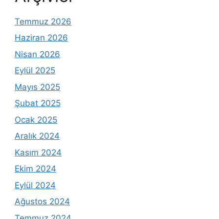
Temmuz 2026
Haziran 2026
Nisan 2026
Eylül 2025
Mayıs 2025
Şubat 2025
Ocak 2025
Aralık 2024
Kasım 2024
Ekim 2024
Eylül 2024
Ağustos 2024
Temmuz 2024