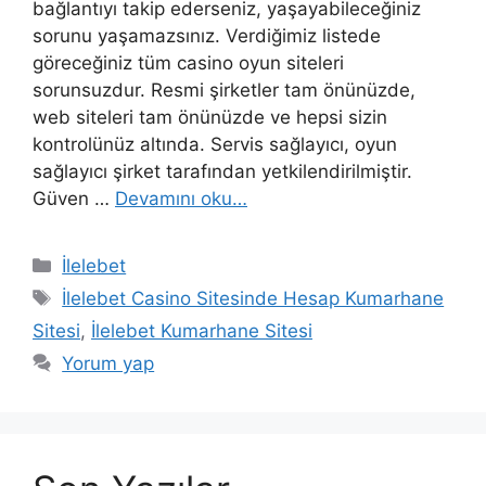
bağlantıyı takip ederseniz, yaşayabileceğiniz
sorunu yaşamazsınız. Verdiğimiz listede
göreceğiniz tüm casino oyun siteleri
sorunsuzdur. Resmi şirketler tam önünüzde,
web siteleri tam önünüzde ve hepsi sizin
kontrolünüz altında. Servis sağlayıcı, oyun
sağlayıcı şirket tarafından yetkilendirilmiştir.
Güven …
Devamını oku…
Kategoriler
İlelebet
Etiketler
İlelebet Casino Sitesinde Hesap Kumarhane
Sitesi
,
İlelebet Kumarhane Sitesi
Yorum yap