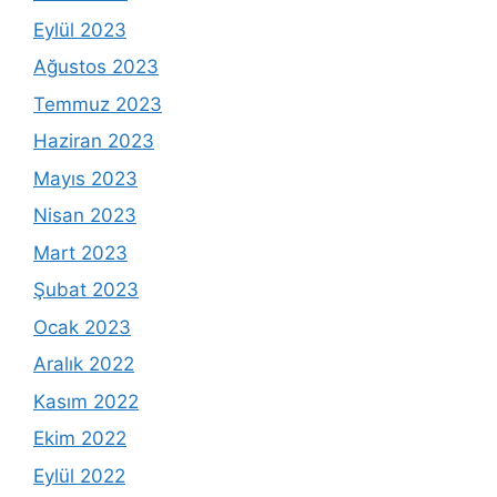
Eylül 2023
Ağustos 2023
Temmuz 2023
Haziran 2023
Mayıs 2023
Nisan 2023
Mart 2023
Şubat 2023
Ocak 2023
Aralık 2022
Kasım 2022
Ekim 2022
Eylül 2022