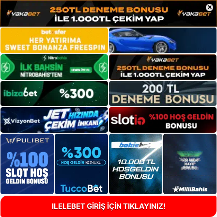
×
ILELEBET GİRİŞ İÇİN TIKLAYINIZ!