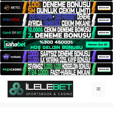
İçeriğe
atla
Menü