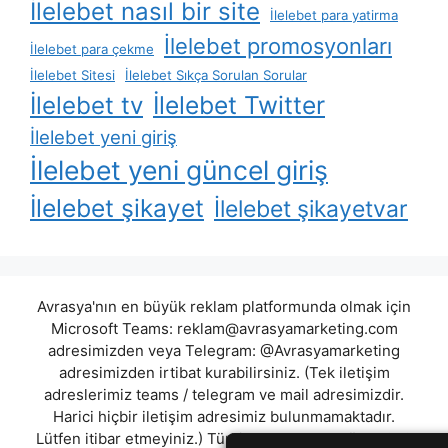
İlelebet nasıl bir site
İlelebet para yatirma
İlelebet promosyonları
İlelebet para çekme
İlelebet Sitesi
İlelebet Sıkça Sorulan Sorular
İlelebet Twitter
İlelebet tv
İlelebet yeni giriş
İlelebet yeni güncel giriş
İlelebet şikayet
İlelebet şikayetvar
Avrasya'nın en büyük reklam platformunda olmak için
Microsoft Teams:
reklam@avrasyamarketing.com
adresimizden veya Telegram: @Avrasyamarketing
adresimizden irtibat kurabilirsiniz. (Tek iletişim
adreslerimiz teams / telegram ve mail adresimizdir.
Harici hiçbir iletişim adresimiz bulunmamaktadır.
Lütfen itibar etmeyiniz.) Türkiye yasalarına göre 7258