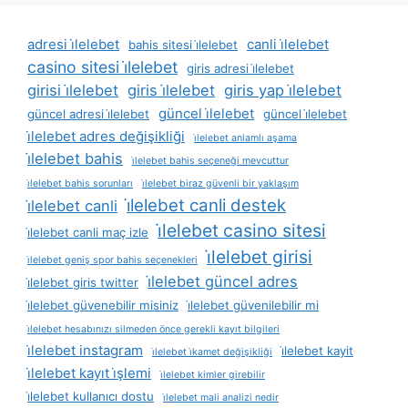
adresi i̇lelebet
canli i̇lelebet
bahis sitesi i̇lelebet
casino sitesi i̇lelebet
giris adresi i̇lelebet
girisi i̇lelebet
giris i̇lelebet
giris yap i̇lelebet
güncel i̇lelebet
güncel adresi i̇lelebet
güncel i̇lelebet
i̇lelebet adres değişikliği
i̇lelebet anlamlı aşama
i̇lelebet bahis
i̇lelebet bahis seçeneği mevcuttur
i̇lelebet bahis sorunları
i̇lelebet biraz güvenli bir yaklaşım
i̇lelebet canli destek
i̇lelebet canli
i̇lelebet casino sitesi
i̇lelebet canli maç izle
i̇lelebet girisi
i̇lelebet geniş spor bahis seçenekleri
i̇lelebet güncel adres
i̇lelebet giris twitter
i̇lelebet güvenebilir misiniz
i̇lelebet güvenilebilir mi
i̇lelebet hesabınızı silmeden önce gerekli kayıt bilgileri
i̇lelebet instagram
i̇lelebet kayit
i̇lelebet i̇kamet değişikliği
i̇lelebet kayıt i̇şlemi
i̇lelebet kimler girebilir
i̇lelebet kullanıcı dostu
i̇lelebet mali analizi nedir