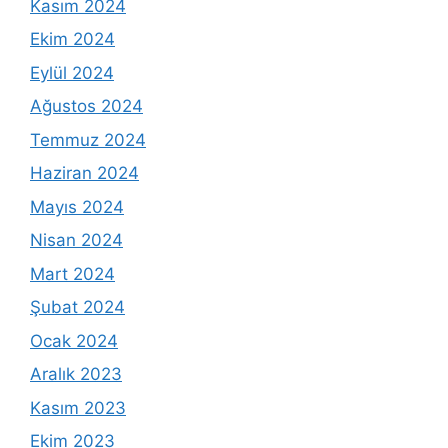
Kasım 2024
Ekim 2024
Eylül 2024
Ağustos 2024
Temmuz 2024
Haziran 2024
Mayıs 2024
Nisan 2024
Mart 2024
Şubat 2024
Ocak 2024
Aralık 2023
Kasım 2023
Ekim 2023