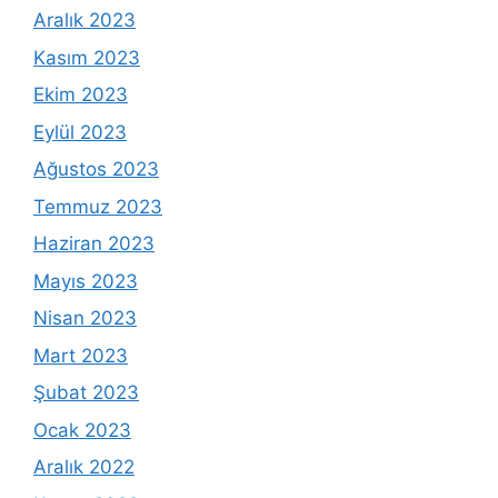
Aralık 2023
Kasım 2023
Ekim 2023
Eylül 2023
Ağustos 2023
Temmuz 2023
Haziran 2023
Mayıs 2023
Nisan 2023
Mart 2023
Şubat 2023
Ocak 2023
Aralık 2022