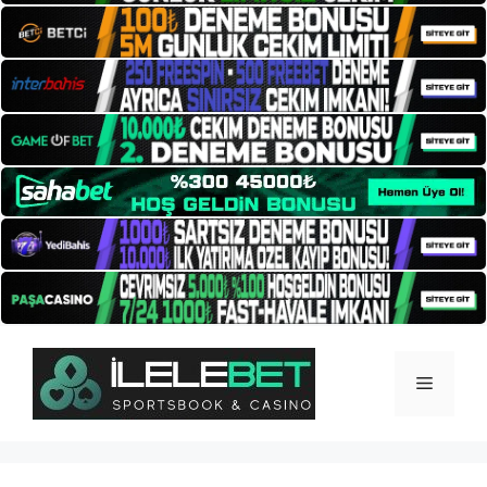
İçeriğe
atla
Menü