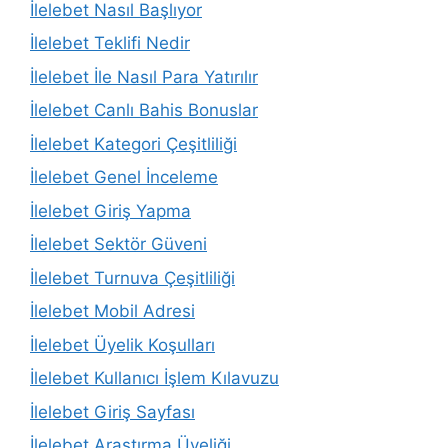
İlelebet Nasıl Başlıyor
İlelebet Teklifi Nedir
İlelebet İle Nasıl Para Yatırılır
İlelebet Canlı Bahis Bonuslar
İlelebet Kategori Çeşitliliği
İlelebet Genel İnceleme
İlelebet Giriş Yapma
İlelebet Sektör Güveni
İlelebet Turnuva Çeşitliliği
İlelebet Mobil Adresi
İlelebet Üyelik Koşulları
İlelebet Kullanıcı İşlem Kılavuzu
İlelebet Giriş Sayfası
İlelebet Araştırma Üyeliği