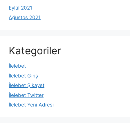
Eylül 2021
Ağustos 2021
Kategoriler
İlelebet
İlelebet Giriş
İlelebet Şikayet
İlelebet Twitter
İlelebet Yeni Adresi