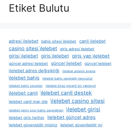
Etiket Bulutu
adresi i̇lelebet
canli i̇lelebet
bahis sitesi i̇lelebet
casino sitesi i̇lelebet
giris adresi i̇lelebet
girisi i̇lelebet
giris i̇lelebet
giris yap i̇lelebet
güncel i̇lelebet
güncel adresi i̇lelebet
güncel i̇lelebet
i̇lelebet adres değişikliği
i̇lelebet anlamlı aşama
i̇lelebet bahis
i̇lelebet bahis seçeneği mevcuttur
i̇lelebet bahis sorunları
i̇lelebet biraz güvenli bir yaklaşım
i̇lelebet canli destek
i̇lelebet canli
i̇lelebet casino sitesi
i̇lelebet canli maç izle
i̇lelebet girisi
i̇lelebet geniş spor bahis seçenekleri
i̇lelebet güncel adres
i̇lelebet giris twitter
i̇lelebet güvenebilir misiniz
i̇lelebet güvenilebilir mi