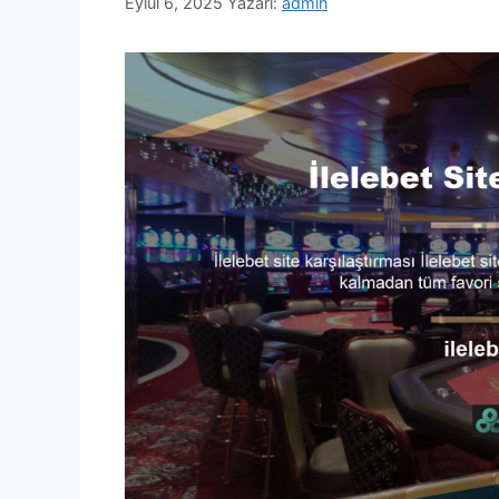
Eylül 6, 2025
Yazarı:
admin