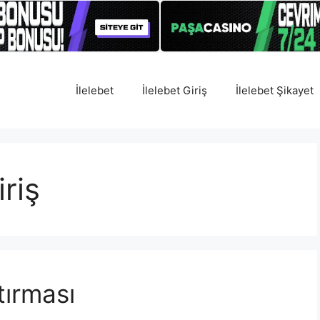
İlelebet
İlelebet Giriş
İlelebet Şikayet
iriş
tırması