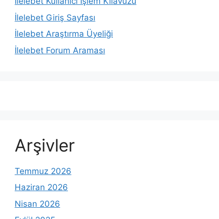
İlelebet Kullanıcı İşlem Kılavuzu
İlelebet Giriş Sayfası
İlelebet Araştırma Üyeliği
İlelebet Forum Araması
Arşivler
Temmuz 2026
Haziran 2026
Nisan 2026