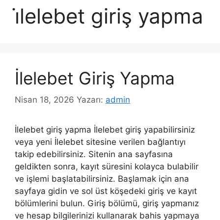
i̇lelebet giriş yapma
İlelebet Giriş Yapma
Nisan 18, 2026
Yazarı:
admin
İlelebet giriş yapma İlelebet giriş yapabilirsiniz
veya yeni İlelebet sitesine verilen bağlantıyı
takip edebilirsiniz. Sitenin ana sayfasına
geldikten sonra, kayıt süresini kolayca bulabilir
ve işlemi başlatabilirsiniz. Başlamak için ana
sayfaya gidin ve sol üst köşedeki giriş ve kayıt
bölümlerini bulun. Giriş bölümü, giriş yapmanız
ve hesap bilgilerinizi kullanarak bahis yapmaya