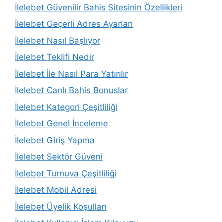
İlelebet Güvenilir Bahis Sitesinin Özellikleri
İlelebet Geçerli Adres Ayarları
İlelebet Nasıl Başlıyor
İlelebet Teklifi Nedir
İlelebet İle Nasıl Para Yatırılır
İlelebet Canlı Bahis Bonuslar
İlelebet Kategori Çeşitliliği
İlelebet Genel İnceleme
İlelebet Giriş Yapma
İlelebet Sektör Güveni
İlelebet Turnuva Çeşitliliği
İlelebet Mobil Adresi
İlelebet Üyelik Koşulları