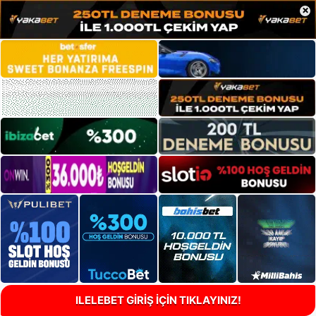
×
ILELEBET GİRİŞ İÇİN TIKLAYINIZ!