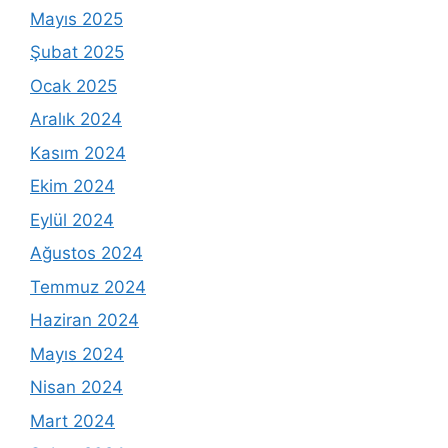
Mayıs 2025
Şubat 2025
Ocak 2025
Aralık 2024
Kasım 2024
Ekim 2024
Eylül 2024
Ağustos 2024
Temmuz 2024
Haziran 2024
Mayıs 2024
Nisan 2024
Mart 2024