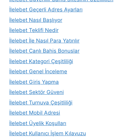
İlelebet Geçerli Adres Ayarları
İlelebet Nasıl Başlıyor
İlelebet Teklifi Nedir
İlelebet İle Nasıl Para Yatırılır
İlelebet Canlı Bahis Bonuslar
İlelebet Kategori Çeşitliliği
İlelebet Genel İnceleme
İlelebet Giriş Yapma
İlelebet Sektör Güveni
İlelebet Turnuva Çeşitliliği
İlelebet Mobil Adresi
İlelebet Üyelik Koşulları
İlelebet Kullanıcı İşlem Kılavuzu