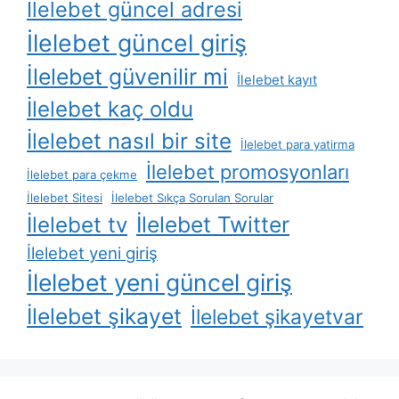
İlelebet güncel adresi
İlelebet güncel giriş
İlelebet güvenilir mi
İlelebet kayıt
İlelebet kaç oldu
İlelebet nasıl bir site
İlelebet para yatirma
İlelebet promosyonları
İlelebet para çekme
İlelebet Sitesi
İlelebet Sıkça Sorulan Sorular
İlelebet Twitter
İlelebet tv
İlelebet yeni giriş
İlelebet yeni güncel giriş
İlelebet şikayet
İlelebet şikayetvar