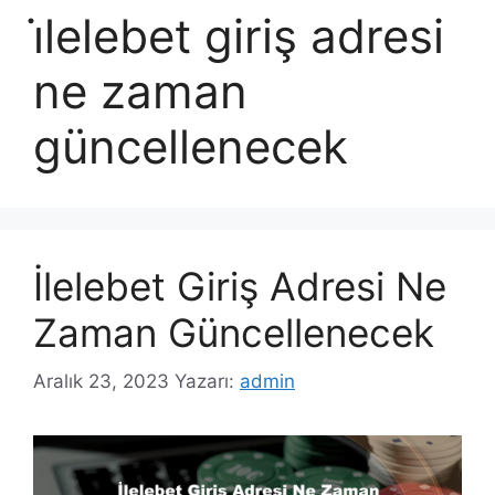
i̇lelebet giriş adresi
ne zaman
güncellenecek
İlelebet Giriş Adresi Ne
Zaman Güncellenecek
Aralık 23, 2023
Yazarı:
admin