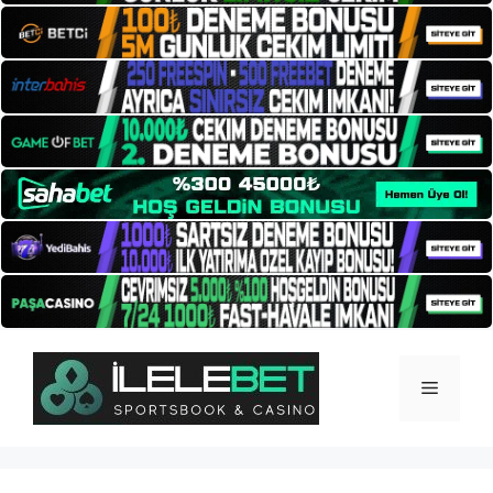
İçeriğe
atla
Menü