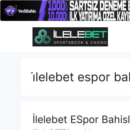
İçeriğe
atla
i̇lelebet espor ba
İlelebet ESpor Bahisl