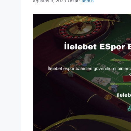
Ağustos 9, 2023
Yazarı:
admin