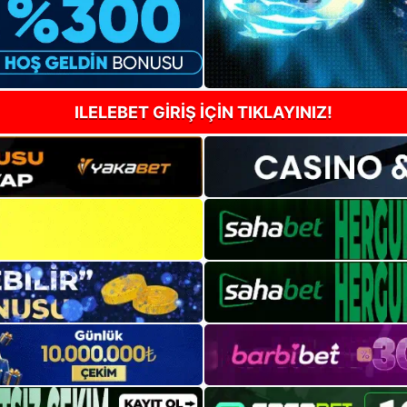
ILELEBET GİRİŞ İÇİN TIKLAYINIZ!