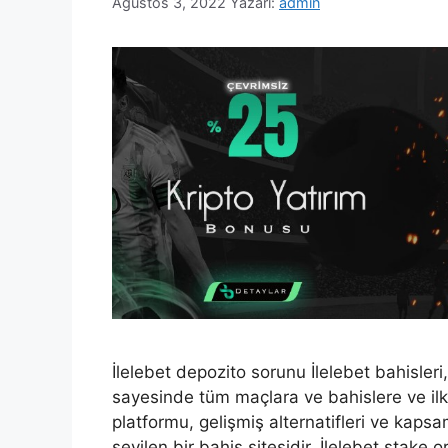
Ağustos 3, 2022
Yazarı:
admin
İlelebet depozito sorunu İlelebet bahisleri
sayesinde tüm maçlara ve bahislere ve ilk 
platformu, gelişmiş alternatifleri ve kapsaml
sevilen bir bahis sitesidir. İlelebet stake or