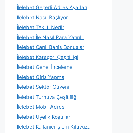
İlelebet Geçerli Adres Ayarları
İlelebet Nasıl Başlıyor
İlelebet Teklifi Nedir
İlelebet İle Nasıl Para Yatırılır
İlelebet Canlı Bahis Bonuslar
İlelebet Kategori Çeşitliliği
İlelebet Genel İnceleme
İlelebet Giriş Yapma
İlelebet Sektör Güveni
İlelebet Turnuva Çeşitliliği
İlelebet Mobil Adresi
İlelebet Üyelik Koşulları
İlelebet Kullanıcı İşlem Kılavuzu