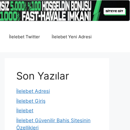
İlelebet Twitter
İlelebet Yeni Adresi
Son Yazılar
İlelebet Adresi
İlelebet Giriş
İlelebet
İlelebet Güvenilir Bahis Sitesinin
Özellikleri