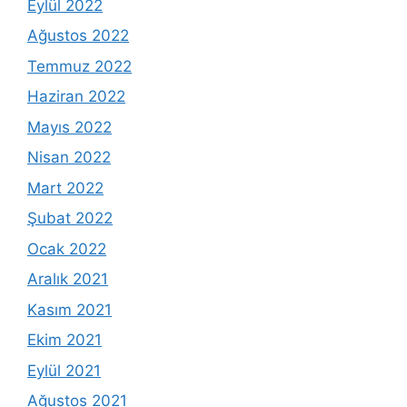
Eylül 2022
Ağustos 2022
Temmuz 2022
Haziran 2022
Mayıs 2022
Nisan 2022
Mart 2022
Şubat 2022
Ocak 2022
Aralık 2021
Kasım 2021
Ekim 2021
Eylül 2021
Ağustos 2021