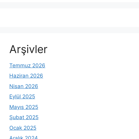
Arşivler
Temmuz 2026
Haziran 2026
Nisan 2026
Eylül 2025
Mayıs 2025
Şubat 2025
Ocak 2025
Aralık 2024