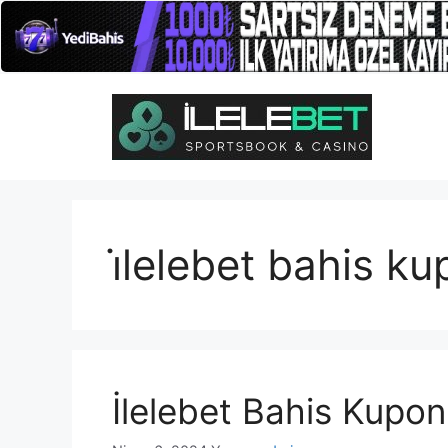
İçeriğe
atla
i̇lelebet bahis k
İlelebet Bahis Kupo