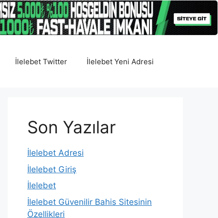
İlelebet Twitter
İlelebet Yeni Adresi
Son Yazılar
İlelebet Adresi
İlelebet Giriş
İlelebet
İlelebet Güvenilir Bahis Sitesinin
Özellikleri