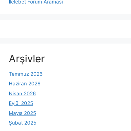
İlelebet Forum Araması
Arşivler
Temmuz 2026
Haziran 2026
Nisan 2026
Eylül 2025
Mayıs 2025
Şubat 2025