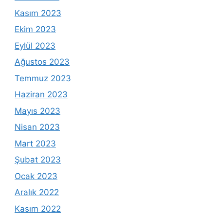
Kasım 2023
Ekim 2023
Eylül 2023
Ağustos 2023
Temmuz 2023
Haziran 2023
Mayıs 2023
Nisan 2023
Mart 2023
Şubat 2023
Ocak 2023
Aralık 2022
Kasım 2022