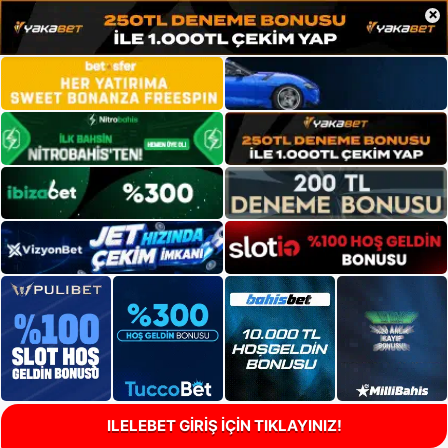
×
ILELEBET GİRİŞ İÇİN TIKLAYINIZ!