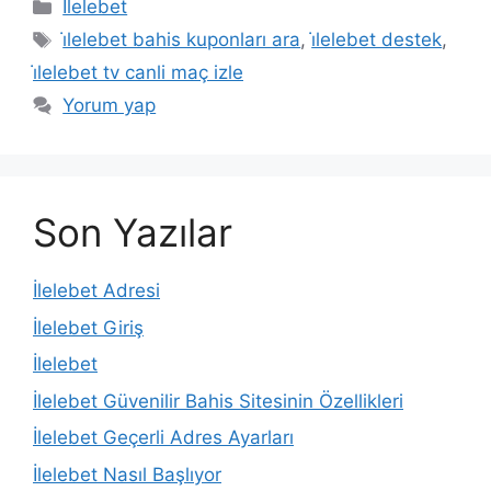
Kategoriler
İlelebet
Etiketler
i̇lelebet bahis kuponları ara
,
i̇lelebet destek
,
i̇lelebet tv canli maç izle
Yorum yap
Son Yazılar
İlelebet Adresi
İlelebet Giriş
İlelebet
İlelebet Güvenilir Bahis Sitesinin Özellikleri
İlelebet Geçerli Adres Ayarları
İlelebet Nasıl Başlıyor