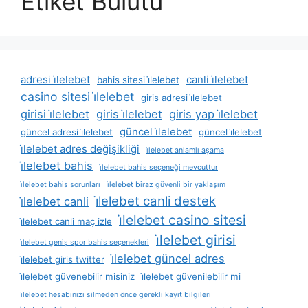
Etiket Bulutu
adresi i̇lelebet
canli i̇lelebet
bahis sitesi i̇lelebet
casino sitesi i̇lelebet
giris adresi i̇lelebet
girisi i̇lelebet
giris i̇lelebet
giris yap i̇lelebet
güncel i̇lelebet
güncel adresi i̇lelebet
güncel i̇lelebet
i̇lelebet adres değişikliği
i̇lelebet anlamlı aşama
i̇lelebet bahis
i̇lelebet bahis seçeneği mevcuttur
i̇lelebet bahis sorunları
i̇lelebet biraz güvenli bir yaklaşım
i̇lelebet canli destek
i̇lelebet canli
i̇lelebet casino sitesi
i̇lelebet canli maç izle
i̇lelebet girisi
i̇lelebet geniş spor bahis seçenekleri
i̇lelebet güncel adres
i̇lelebet giris twitter
i̇lelebet güvenebilir misiniz
i̇lelebet güvenilebilir mi
i̇lelebet hesabınızı silmeden önce gerekli kayıt bilgileri