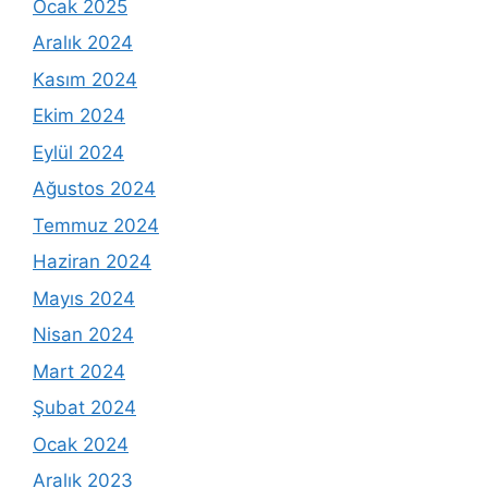
Ocak 2025
Aralık 2024
Kasım 2024
Ekim 2024
Eylül 2024
Ağustos 2024
Temmuz 2024
Haziran 2024
Mayıs 2024
Nisan 2024
Mart 2024
Şubat 2024
Ocak 2024
Aralık 2023