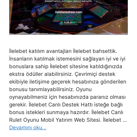
İlelebet katılım avantajları İlelebet bahsettik.
İnsanların katılmak istemesini sağlayan iyi ve iyi
bonuslara sahip İlelebet sitesine katıldığınızda
ekstra ödüller alabilirsiniz. Çevrimiçi destek
ekibiyle iletişime geçerek hesabınıza gönderilen
bonusu tanımlayabilirsiniz. Oyunu
oynayabilmeniz için hesabınızda paranız olması
gerekir. İlelebet Canlı Destek Hattı isteğe bağlı
bonus istekleri sunmaya hazırdır. İlelebet Canlı
Rulet Oyunu Mobil Yatırım Web Sitesi. İlelebet …
Devamını oku…