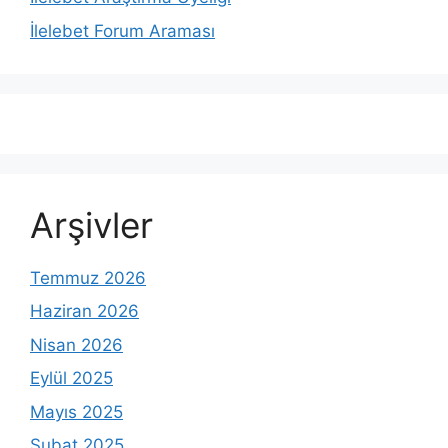
İlelebet Forum Araması
Arşivler
Temmuz 2026
Haziran 2026
Nisan 2026
Eylül 2025
Mayıs 2025
Şubat 2025