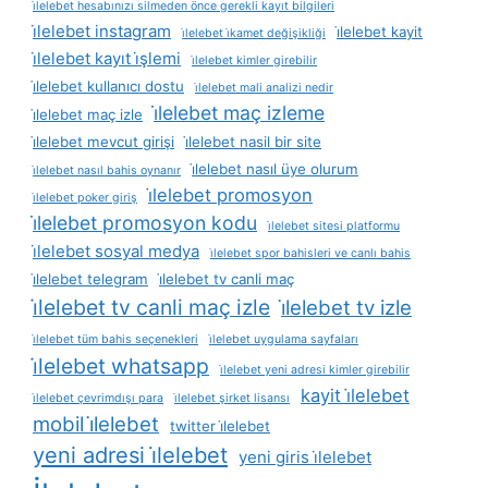
i̇lelebet hesabınızı silmeden önce gerekli kayıt bilgileri
i̇lelebet instagram
i̇lelebet kayit
i̇lelebet i̇kamet değişikliği
i̇lelebet kayıt i̇şlemi
i̇lelebet kimler girebilir
i̇lelebet kullanıcı dostu
i̇lelebet mali analizi nedir
i̇lelebet maç izleme
i̇lelebet maç izle
i̇lelebet mevcut girişi
i̇lelebet nasil bir site
i̇lelebet nasıl üye olurum
i̇lelebet nasıl bahis oynanır
i̇lelebet promosyon
i̇lelebet poker giriş
i̇lelebet promosyon kodu
i̇lelebet sitesi platformu
i̇lelebet sosyal medya
i̇lelebet spor bahisleri ve canlı bahis
i̇lelebet telegram
i̇lelebet tv canli maç
i̇lelebet tv canli maç izle
i̇lelebet tv izle
i̇lelebet tüm bahis seçenekleri
i̇lelebet uygulama sayfaları
i̇lelebet whatsapp
i̇lelebet yeni adresi kimler girebilir
kayit i̇lelebet
i̇lelebet çevrimdışı para
i̇lelebet şirket lisansı
mobil i̇lelebet
twitter i̇lelebet
yeni adresi i̇lelebet
yeni giris i̇lelebet