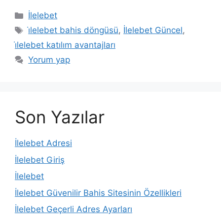
Kategoriler
İlelebet
Etiketler
i̇lelebet bahis döngüsü
,
İlelebet Güncel
,
i̇lelebet katılım avantajları
Yorum yap
Son Yazılar
İlelebet Adresi
İlelebet Giriş
İlelebet
İlelebet Güvenilir Bahis Sitesinin Özellikleri
İlelebet Geçerli Adres Ayarları