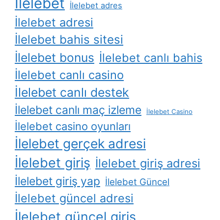
İlelebet
İlelebet adres
İlelebet adresi
İlelebet bahis sitesi
İlelebet bonus
İlelebet canlı bahis
İlelebet canlı casino
İlelebet canlı destek
İlelebet canlı maç izleme
İlelebet Casino
İlelebet casino oyunları
İlelebet gerçek adresi
İlelebet giriş
İlelebet giriş adresi
İlelebet giriş yap
İlelebet Güncel
İlelebet güncel adresi
İlelebet güncel giriş