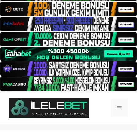
İçeriğe
atla
Menü