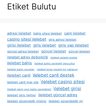
Etiket Bulutu
adresi i̇lelebet
canli i̇lelebet
bahis sitesi i̇lelebet
casino sitesi i̇lelebet
giris adresi i̇lelebet
girisi i̇lelebet
giris i̇lelebet
giris yap i̇lelebet
güncel i̇lelebet
güncel adresi i̇lelebet
güncel i̇lelebet
i̇lelebet adres değişikliği
i̇lelebet anlamlı aşama
i̇lelebet bahis
i̇lelebet bahis seçeneği mevcuttur
i̇lelebet bahis sorunları
i̇lelebet biraz güvenli bir yaklaşım
i̇lelebet canli destek
i̇lelebet canli
i̇lelebet casino sitesi
i̇lelebet canli maç izle
i̇lelebet girisi
i̇lelebet geniş spor bahis seçenekleri
i̇lelebet güncel adres
i̇lelebet giris twitter
i̇lelebet güvenebilir misiniz
i̇lelebet güvenilebilir mi