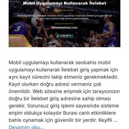
Mobil uygulamayı kullanarak seobahis mobil
uygulamayı kullanarak İlelebet giriş yapmak için
aynı kayıt sürecini takip etmeniz gerekmektedir.
Kayıt olurken doğru adresi vermeniz çok
önemlidir. Web sitesine erişmek için tarayıcınızın
doğru bir İlelebet giriş adresine sahip olması
gerekir. Sorunsuz giriş işlemi sayesinde sisteme
erişim oldukça kolaydır Burası canlı etkinliklere
bahis oynamak için güvenilir bir yerdir. Keyifli …
Devamını oku…