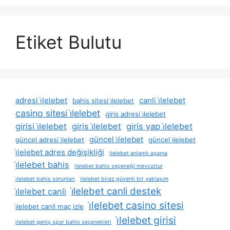
Etiket Bulutu
adresi i̇lelebet
canli i̇lelebet
bahis sitesi i̇lelebet
casino sitesi i̇lelebet
giris adresi i̇lelebet
girisi i̇lelebet
giris i̇lelebet
giris yap i̇lelebet
güncel i̇lelebet
güncel adresi i̇lelebet
güncel i̇lelebet
i̇lelebet adres değişikliği
i̇lelebet anlamlı aşama
i̇lelebet bahis
i̇lelebet bahis seçeneği mevcuttur
i̇lelebet bahis sorunları
i̇lelebet biraz güvenli bir yaklaşım
i̇lelebet canli destek
i̇lelebet canli
i̇lelebet casino sitesi
i̇lelebet canli maç izle
i̇lelebet girisi
i̇lelebet geniş spor bahis seçenekleri