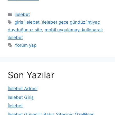
Kategoriler
İlelebet
Etiketler
giris i̇lelebet
,
i̇lelebet gece gündüz i̇htiyaç
duyduğunuz site
,
mobil uygulamayı kullanarak
i̇lelebet
Yorum yap
Son Yazılar
İlelebet Adresi
İlelebet Giriş
İlelebet
İlelebet Güvenilir Bahis Sitesinin Özellikleri