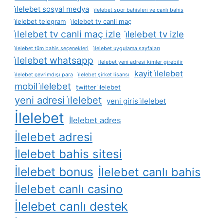
i̇lelebet sosyal medya
i̇lelebet spor bahisleri ve canlı bahis
i̇lelebet telegram
i̇lelebet tv canli maç
i̇lelebet tv canli maç izle
i̇lelebet tv izle
i̇lelebet tüm bahis seçenekleri
i̇lelebet uygulama sayfaları
i̇lelebet whatsapp
i̇lelebet yeni adresi kimler girebilir
kayit i̇lelebet
i̇lelebet çevrimdışı para
i̇lelebet şirket lisansı
mobil i̇lelebet
twitter i̇lelebet
yeni adresi i̇lelebet
yeni giris i̇lelebet
İlelebet
İlelebet adres
İlelebet adresi
İlelebet bahis sitesi
İlelebet bonus
İlelebet canlı bahis
İlelebet canlı casino
İlelebet canlı destek