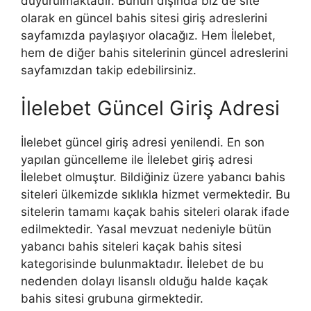
duyurulmaktadır. Bunun dışında biz de site
olarak en güncel bahis sitesi giriş adreslerini
sayfamızda paylaşıyor olacağız. Hem İlelebet,
hem de diğer bahis sitelerinin güncel adreslerini
sayfamızdan takip edebilirsiniz.
İlelebet Güncel Giriş Adresi
İlelebet güncel giriş adresi yenilendi. En son
yapılan güncelleme ile İlelebet giriş adresi
İlelebet olmuştur. Bildiğiniz üzere yabancı bahis
siteleri ülkemizde sıklıkla hizmet vermektedir. Bu
sitelerin tamamı kaçak bahis siteleri olarak ifade
edilmektedir. Yasal mevzuat nedeniyle bütün
yabancı bahis siteleri kaçak bahis sitesi
kategorisinde bulunmaktadır. İlelebet de bu
nedenden dolayı lisanslı olduğu halde kaçak
bahis sitesi grubuna girmektedir.