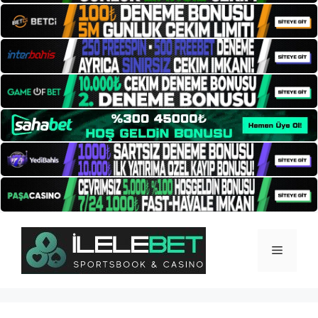
İçeriğe
atla
Menü