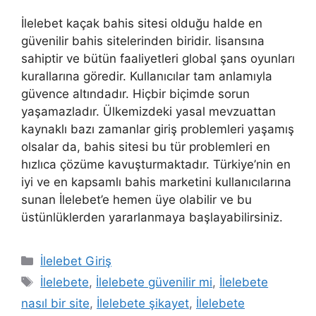
İlelebet kaçak bahis sitesi olduğu halde en
güvenilir bahis sitelerinden biridir. lisansına
sahiptir ve bütün faaliyetleri global şans oyunları
kurallarına göredir. Kullanıcılar tam anlamıyla
güvence altındadır. Hiçbir biçimde sorun
yaşamazladır. Ülkemizdeki yasal mevzuattan
kaynaklı bazı zamanlar giriş problemleri yaşamış
olsalar da, bahis sitesi bu tür problemleri en
hızlıca çözüme kavuşturmaktadır. Türkiye’nin en
iyi ve en kapsamlı bahis marketini kullanıcılarına
sunan İlelebet’e hemen üye olabilir ve bu
üstünlüklerden yararlanmaya başlayabilirsiniz.
Kategoriler
İlelebet Giriş
Etiketler
İlelebete
,
İlelebete güvenilir mi
,
İlelebete
nasıl bir site
,
İlelebete şikayet
,
İlelebete