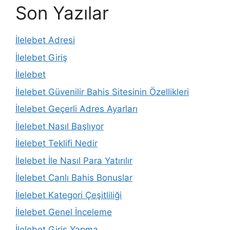
Son Yazılar
İlelebet Adresi
İlelebet Giriş
İlelebet
İlelebet Güvenilir Bahis Sitesinin Özellikleri
İlelebet Geçerli Adres Ayarları
İlelebet Nasıl Başlıyor
İlelebet Teklifi Nedir
İlelebet İle Nasıl Para Yatırılır
İlelebet Canlı Bahis Bonuslar
İlelebet Kategori Çeşitliliği
İlelebet Genel İnceleme
İlelebet Giriş Yapma