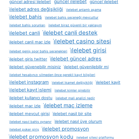
güncel i̇lelebet
güncel adresi i̇lelebet
güncel i̇lelebet
i̇lelebet adres değişikliği
i̇lelebet anlamlı aşama
i̇lelebet bahis
i̇lelebet bahis seçeneği mevcuttur
i̇lelebet bahis sorunları
i̇lelebet biraz güvenli bir yaklaşım
i̇lelebet canli destek
i̇lelebet canli
i̇lelebet casino sitesi
i̇lelebet canli maç izle
i̇lelebet girisi
i̇lelebet geniş spor bahis seçenekleri
i̇lelebet güncel adres
i̇lelebet giris twitter
i̇lelebet güvenebilir misiniz
i̇lelebet güvenilebilir mi
i̇lelebet hesabınızı silmeden önce gerekli kayıt bilgileri
i̇lelebet instagram
i̇lelebet kayit
i̇lelebet i̇kamet değişikliği
i̇lelebet kayıt i̇şlemi
i̇lelebet kimler girebilir
i̇lelebet kullanıcı dostu
i̇lelebet mali analizi nedir
i̇lelebet maç izleme
i̇lelebet maç izle
i̇lelebet mevcut girişi
i̇lelebet nasil bir site
i̇lelebet nasıl üye olurum
i̇lelebet nasıl bahis oynanır
i̇lelebet promosyon
i̇lelebet poker giriş
i̇lelebet promosyon kodu
i̇lelebet sitesi platformu