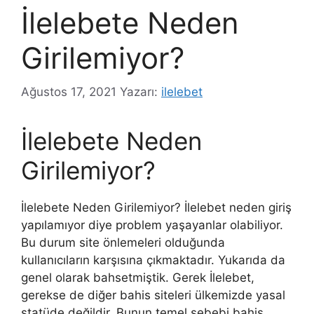
İlelebete Neden
Girilemiyor?
Ağustos 17, 2021
Yazarı:
ilelebet
İlelebete Neden
Girilemiyor?
İlelebete Neden Girilemiyor? İlelebet neden giriş
yapılamıyor diye problem yaşayanlar olabiliyor.
Bu durum site önlemeleri olduğunda
kullanıcıların karşısına çıkmaktadır. Yukarıda da
genel olarak bahsetmiştik. Gerek İlelebet,
gerekse de diğer bahis siteleri ülkemizde yasal
statüde değildir. Bunun temel sebebi bahis