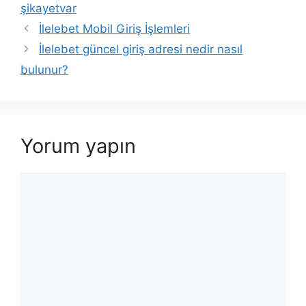
şikayetvar
İlelebet Mobil Giriş İşlemleri
İlelebet güncel giriş adresi nedir nasıl
bulunur?
Yorum yapın
Yorum