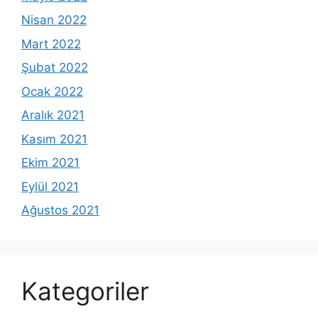
Nisan 2022
Mart 2022
Şubat 2022
Ocak 2022
Aralık 2021
Kasım 2021
Ekim 2021
Eylül 2021
Ağustos 2021
Kategoriler