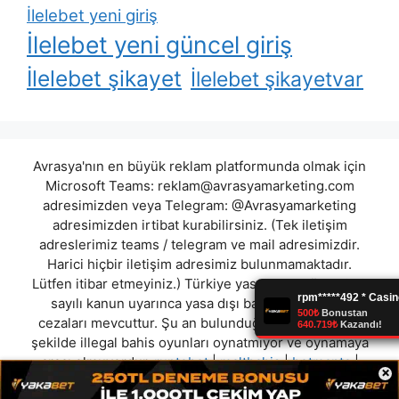
İlelebet yeni giriş
İlelebet yeni güncel giriş
İlelebet şikayet
İlelebet şikayetvar
Avrasya'nın en büyük reklam platformunda olmak için
Microsoft Teams:
reklam@avrasyamarketing.com
adresimizden veya Telegram: @Avrasyamarketing
adresimizden irtibat kurabilirsiniz. (Tek iletişim
adreslerimiz teams / telegram ve mail adresimizdir.
Harici hiçbir iletişim adresimiz bulunmamaktadır.
Lütfen itibar etmeyiniz.) Türkiye yasalarına göre 7258
sayılı kanun uyarınca yasa dışı bahis oynamanın
cezaları mevcuttur. Şu an bulunduğunuz site hiç bir
şekilde illegal bahis oyunları oynatmıyor ve oynamaya
aracı olmuyordur.
runtobet
|
maltbahis
|
betmanta
|
×
koçbet
|
bigwino
|
belatrocasino
|
yakabet
|
mooibet