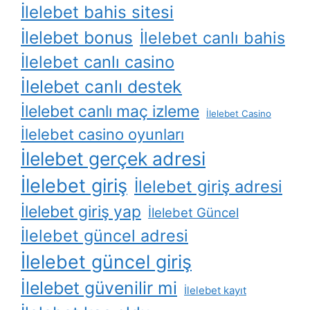
İlelebet bahis sitesi
İlelebet bonus
İlelebet canlı bahis
İlelebet canlı casino
İlelebet canlı destek
İlelebet canlı maç izleme
İlelebet Casino
İlelebet casino oyunları
İlelebet gerçek adresi
İlelebet giriş
İlelebet giriş adresi
İlelebet giriş yap
İlelebet Güncel
İlelebet güncel adresi
İlelebet güncel giriş
İlelebet güvenilir mi
İlelebet kayıt