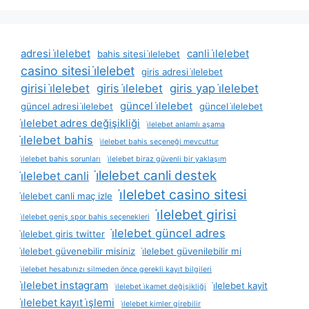
adresi i̇lelebet
canli i̇lelebet
bahis sitesi i̇lelebet
casino sitesi i̇lelebet
giris adresi i̇lelebet
girisi i̇lelebet
giris i̇lelebet
giris yap i̇lelebet
güncel i̇lelebet
güncel adresi i̇lelebet
güncel i̇lelebet
i̇lelebet adres değişikliği
i̇lelebet anlamlı aşama
i̇lelebet bahis
i̇lelebet bahis seçeneği mevcuttur
i̇lelebet bahis sorunları
i̇lelebet biraz güvenli bir yaklaşım
i̇lelebet canli destek
i̇lelebet canli
i̇lelebet casino sitesi
i̇lelebet canli maç izle
i̇lelebet girisi
i̇lelebet geniş spor bahis seçenekleri
i̇lelebet güncel adres
i̇lelebet giris twitter
i̇lelebet güvenebilir misiniz
i̇lelebet güvenilebilir mi
i̇lelebet hesabınızı silmeden önce gerekli kayıt bilgileri
i̇lelebet instagram
i̇lelebet kayit
i̇lelebet i̇kamet değişikliği
i̇lelebet kayıt i̇şlemi
i̇lelebet kimler girebilir