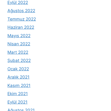
Eylül 2022
Ağustos 2022
Temmuz 2022
Haziran 2022
Mayıs 2022
Nisan 2022
Mart 2022
Şubat 2022
Ocak 2022
Aralık 2021
Kasım 2021
Ekim 2021
Eylül 2021
Ağustos 2021