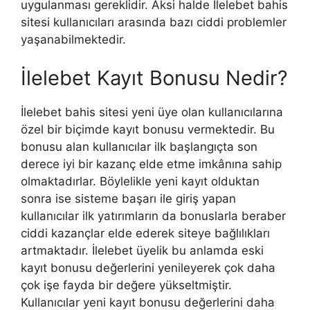
uygulanması gereklidir. Aksi halde İlelebet bahis
sitesi kullanıcıları arasında bazı ciddi problemler
yaşanabilmektedir.
İlelebet Kayıt Bonusu Nedir?
İlelebet bahis sitesi yeni üye olan kullanıcılarına
özel bir biçimde kayıt bonusu vermektedir. Bu
bonusu alan kullanıcılar ilk başlangıçta son
derece iyi bir kazanç elde etme imkânına sahip
olmaktadırlar. Böylelikle yeni kayıt olduktan
sonra ise sisteme başarı ile giriş yapan
kullanıcılar ilk yatırımların da bonuslarla beraber
ciddi kazançlar elde ederek siteye bağlılıkları
artmaktadır. İlelebet üyelik bu anlamda eski
kayıt bonusu değerlerini yenileyerek çok daha
çok işe fayda bir değere yükseltmiştir.
Kullanıcılar yeni kayıt bonusu değerlerini daha