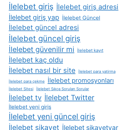
İlelebet giriş
İlelebet giriş adresi
İlelebet giriş yap
İlelebet Güncel
İlelebet güncel adresi
İlelebet güncel giriş
İlelebet güvenilir mi
İlelebet kayıt
İlelebet kaç oldu
İlelebet nasıl bir site
İlelebet para yatirma
İlelebet promosyonları
İlelebet para çekme
İlelebet Sitesi
İlelebet Sıkça Sorulan Sorular
İlelebet Twitter
İlelebet tv
İlelebet yeni giriş
İlelebet yeni güncel giriş
İlelebet şikayet
İlelebet şikayetvar