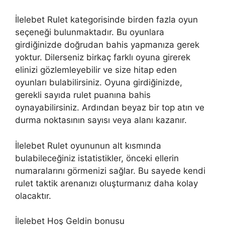
İlelebet Rulet kategorisinde birden fazla oyun
seçeneği bulunmaktadır. Bu oyunlara
girdiğinizde doğrudan bahis yapmanıza gerek
yoktur. Dilerseniz birkaç farklı oyuna girerek
elinizi gözlemleyebilir ve size hitap eden
oyunları bulabilirsiniz. Oyuna girdiğinizde,
gerekli sayıda rulet puanına bahis
oynayabilirsiniz. Ardından beyaz bir top atın ve
durma noktasının sayısı veya alanı kazanır.
İlelebet Rulet oyununun alt kısmında
bulabileceğiniz istatistikler, önceki ellerin
numaralarını görmenizi sağlar. Bu sayede kendi
rulet taktik arenanızı oluşturmanız daha kolay
olacaktır.
İlelebet Hoş Geldin bonusu