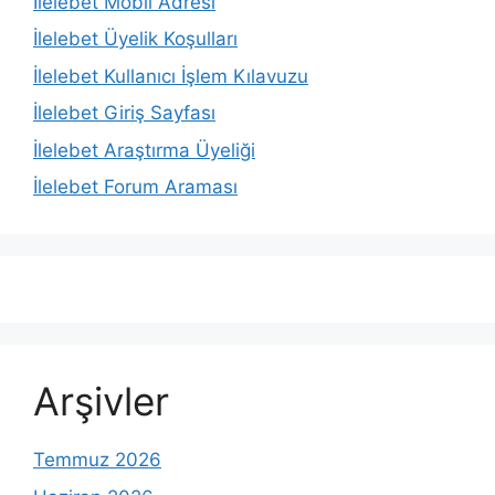
İlelebet Mobil Adresi
İlelebet Üyelik Koşulları
İlelebet Kullanıcı İşlem Kılavuzu
İlelebet Giriş Sayfası
İlelebet Araştırma Üyeliği
İlelebet Forum Araması
Arşivler
Temmuz 2026