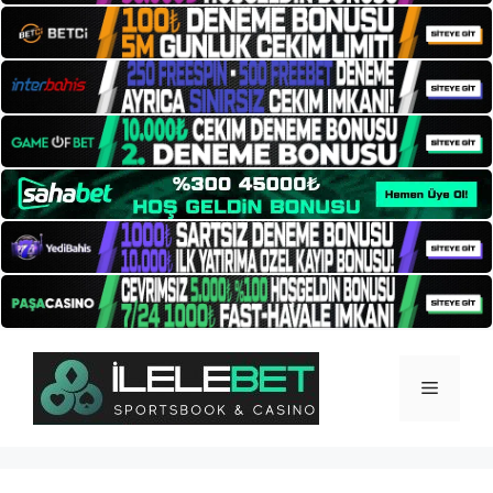
İçeriğe
atla
Menü