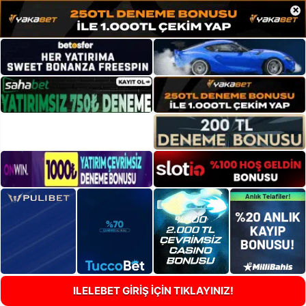
×
ILELEBET GİRİŞ İÇİN TIKLAYINIZ!