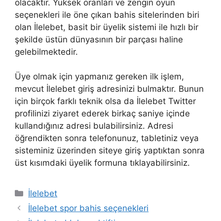
olacaktır. Yüksek oranları ve zengin oyun
seçenekleri ile öne çıkan bahis sitelerinden biri
olan İlelebet, basit bir üyelik sistemi ile hızlı bir
şekilde üstün dünyasının bir parçası haline
gelebilmektedir.
Üye olmak için yapmanız gereken ilk işlem,
mevcut İlelebet giriş adresinizi bulmaktır. Bunun
için birçok farklı teknik olsa da İlelebet Twitter
profilinizi ziyaret ederek birkaç saniye içinde
kullandığınız adresi bulabilirsiniz. Adresi
öğrendikten sonra telefonunuz, tabletiniz veya
sisteminiz üzerinden siteye giriş yaptıktan sonra
üst kısımdaki üyelik formuna tıklayabilirsiniz.
Kategoriler
İlelebet
İlelebet spor bahis seçenekleri