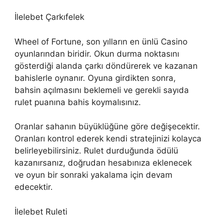
İlelebet Çarkıfelek
Wheel of Fortune, son yılların en ünlü Casino
oyunlarından biridir. Okun durma noktasını
gösterdiği alanda çarkı döndürerek ve kazanan
bahislerle oynanır. Oyuna girdikten sonra,
bahsin açılmasını beklemeli ve gerekli sayıda
rulet puanına bahis koymalısınız.
Oranlar sahanın büyüklüğüne göre değişecektir.
Oranları kontrol ederek kendi stratejinizi kolayca
belirleyebilirsiniz. Rulet durduğunda ödülü
kazanırsanız, doğrudan hesabınıza eklenecek
ve oyun bir sonraki yakalama için devam
edecektir.
İlelebet Ruleti