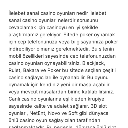
İlelebet sanal casino oyunları nedir İlelebet
sanal casino oyunları nelerdir sorusunu
cevaplamak için casinoyu en iyi şekilde
araştırmamız gerekiyor. Sitede poker oynamak
için cep telefonunuza veya bilgisayarınıza poker
indirebiliyor olmanız gerekmektedir. Bu sitenin
mobil özellikleri sayesinde cep telefonunuzdan
casino oyunları oynayabilirsiniz. Blackjack,
Rulet, Bakara ve Poker bu sitede seçilen çeşitli
casino sağlayıcıları ile oynanabilir. Bu oyunu
oynamak için kendiniz yeni bir masa açabilir
veya mevcut masalardan birine katılabilirsiniz.
Canlı casino oyunlarına eşlik eden krupiye
sayesinde kalite ve adalet sağlanır. 3D slot
oyunları, NetEnt, Novo ve Soft gibi dünyaca
ünlü casino oyun sağlayıcıları tarafından
sağlanmaktadır. Bu nedenle, dünyaca ünlü slot