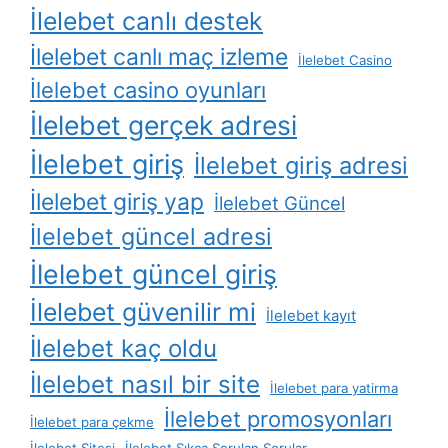
İlelebet canlı destek
İlelebet canlı maç izleme
İlelebet Casino
İlelebet casino oyunları
İlelebet gerçek adresi
İlelebet giriş
İlelebet giriş adresi
İlelebet giriş yap
İlelebet Güncel
İlelebet güncel adresi
İlelebet güncel giriş
İlelebet güvenilir mi
İlelebet kayıt
İlelebet kaç oldu
İlelebet nasıl bir site
İlelebet para yatirma
İlelebet promosyonları
İlelebet para çekme