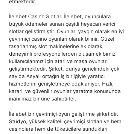
etmektedir.
İlelebet Casino Slotları İlelebet, oyunculara
büyük ödemeler sunan çeşitli heyecan verici
slotlar geliştirmiştir. Oyunları yaygın olarak en iyi
çevrimiçi casino oyunları olarak bilinir. Güzel
tasarlanmış slot makinelerine ek olarak,
deneyimli profesyonellerden oluşan ekibimiz
kullanıcılarımız için atari ve masa oyunları
geliştirmektedir. Şirket, dünya genelindeki çok
sayıda Asyalı ortağın iş birliğiyle yaratıcı
hizmetlerini genişletmeye odaklanıyor. Hızlı,
kararlı ve güvenilir oyunlar yaratma konusunda
inanılmaz bir üne sahiptirler.
İlelebet bir çevrimiçi oyun geliştirme şirketidir.
Stüdyo, yüksek kaliteli çevrimiçi slotları ve hem
casinolara hem de tüketicilere sundukları