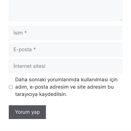
İsim
E-
posta
İnternet
sitesi
Daha sonraki yorumlarımda kullanılması için
adım, e-posta adresim ve site adresim bu
tarayıcıya kaydedilsin.