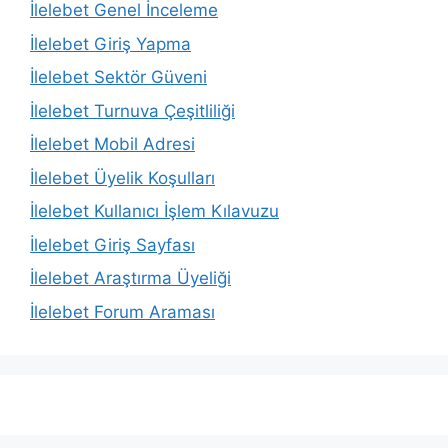
İlelebet Genel İnceleme
İlelebet Giriş Yapma
İlelebet Sektör Güveni
İlelebet Turnuva Çeşitliliği
İlelebet Mobil Adresi
İlelebet Üyelik Koşulları
İlelebet Kullanıcı İşlem Kılavuzu
İlelebet Giriş Sayfası
İlelebet Araştırma Üyeliği
İlelebet Forum Araması