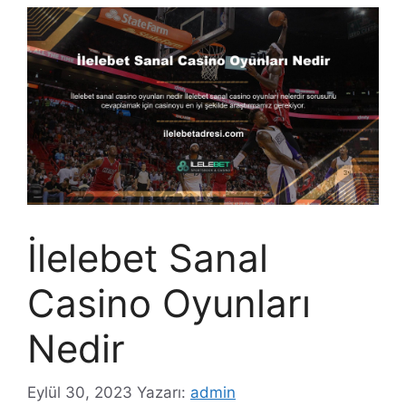
İlelebet Sanal
Casino Oyunları
Nedir
Eylül 30, 2023
Yazarı:
admin