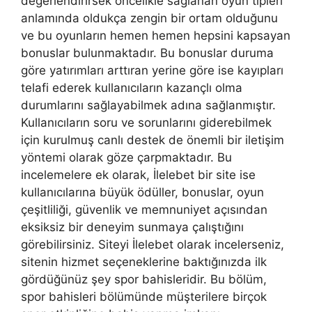
değerlendirirsek öncelikle sağlanan oyun tipleri
anlamında oldukça zengin bir ortam olduğunu
ve bu oyunların hemen hemen hepsini kapsayan
bonuslar bulunmaktadır. Bu bonuslar duruma
göre yatırımları arttıran yerine göre ise kayıpları
telafi ederek kullanıcıların kazançlı olma
durumlarını sağlayabilmek adına sağlanmıştır.
Kullanıcıların soru ve sorunlarını giderebilmek
için kurulmuş canlı destek de önemli bir iletişim
yöntemi olarak göze çarpmaktadır. Bu
incelemelere ek olarak, İlelebet bir site ise
kullanıcılarına büyük ödüller, bonuslar, oyun
çeşitliliği, güvenlik ve memnuniyet açısından
eksiksiz bir deneyim sunmaya çalıştığını
görebilirsiniz. Siteyi İlelebet olarak incelerseniz,
sitenin hizmet seçeneklerine baktığınızda ilk
gördüğünüz şey spor bahisleridir. Bu bölüm,
spor bahisleri bölümünde müşterilere birçok