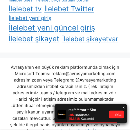
İlelebet Sitesi
İlelebet Sıkça Sorulan Sorular
İlelebet Twitter
İlelebet tv
İlelebet yeni giriş
İlelebet yeni güncel giriş
İlelebet şikayet
İlelebet şikayetvar
Avrasya'nın en büyük reklam platformunda olmak için
Microsoft Teams:
reklam@avrasyamarketing.com
adresimizden veya Telegram: @Avrasyamarketing
adresimizden irtibat kurabilirsiniz. (Tek iletişim
adreslerimiz teams / telegram ve mail adresimizdir.
Harici hiçbir iletişim adresimiz bulunmamaktadır.
Lütfen itibar etmeyiniz.) Türkiye yasalarına göre 7258
sayılı kanun uyarınca yasa dışı bahis oynamanın
cezaları mevcuttur. Şu an bulunduğunuz site hiç bir
şekilde illegal bahis oyunları oynatmıyor ve oynamaya