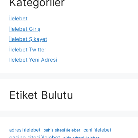
Kategoriler
İlelebet
İlelebet Giriş
İlelebet Şikayet
İlelebet Twitter
İlelebet Yeni Adresi
Etiket Bulutu
adresi i̇lelebet
canli i̇lelebet
bahis sitesi i̇lelebet
casino sitesi i̇lelebet