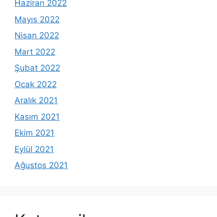
Haziran 2022
Mayıs 2022
Nisan 2022
Mart 2022
Şubat 2022
Ocak 2022
Aralık 2021
Kasım 2021
Ekim 2021
Eylül 2021
Ağustos 2021