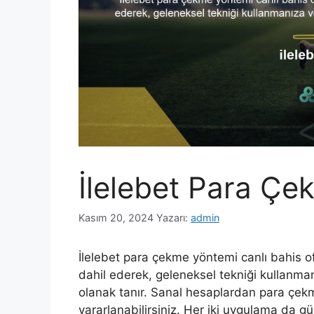
İlelebet Para Ç
Kasım 20, 2024
Yazarı:
admin
İlelebet para çekme yöntemi canlı bahis o
dahil ederek, geleneksel tekniği kullanma
olanak tanır. Sanal hesaplardan para çe
yararlanabilirsiniz. Her iki uygulama da g