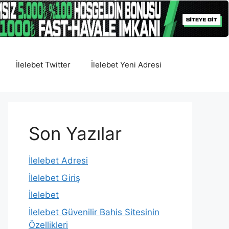
İlelebet Twitter
İlelebet Yeni Adresi
Son Yazılar
İlelebet Adresi
İlelebet Giriş
İlelebet
İlelebet Güvenilir Bahis Sitesinin
Özellikleri