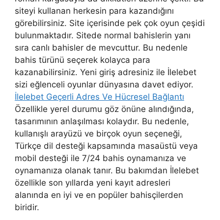
siteyi kullanan herkesin para kazandığını
görebilirsiniz. Site içerisinde pek çok oyun çeşidi
bulunmaktadır. Sitede normal bahislerin yanı
sıra canlı bahisler de mevcuttur. Bu nedenle
bahis türünü seçerek kolayca para
kazanabilirsiniz. Yeni giriş adresiniz ile İlelebet
sizi eğlenceli oyunlar dünyasına davet ediyor.
İlelebet Geçerli Adres Ve Hücresel Bağlantı
Özellikle yerel durumu göz önüne alındığında,
tasarımının anlaşılması kolaydır. Bu nedenle,
kullanışlı arayüzü ve birçok oyun seçeneği,
Türkçe dil desteği kapsamında masaüstü veya
mobil desteği ile 7/24 bahis oynamanıza ve
oynamanıza olanak tanır. Bu bakımdan İlelebet
özellikle son yıllarda yeni kayıt adresleri
alanında en iyi ve en popüler bahisçilerden
biridir.