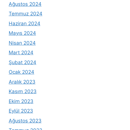
Ağustos 2024
Temmuz 2024
Haziran 2024
Mayıs 2024
Nisan 2024
Mart 2024
Şubat 2024
Ocak 2024
Aralık 2023
Kasım 2023
Ekim 2023
Eylül 2023
Ağustos 2023