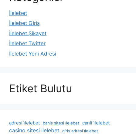
İlelebet
İlelebet Giriş
İlelebet Şikayet
İlelebet Twitter
İlelebet Yeni Adresi
Etiket Bulutu
adresi i̇lelebet
canli i̇lelebet
bahis sitesi i̇lelebet
casino sitesi i̇lelebet
giris adresi i̇lelebet