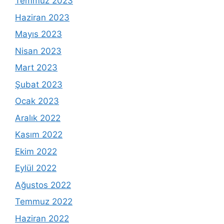
Temmuz 2023
Haziran 2023
Mayıs 2023
Nisan 2023
Mart 2023
Şubat 2023
Ocak 2023
Aralık 2022
Kasım 2022
Ekim 2022
Eylül 2022
Ağustos 2022
Temmuz 2022
Haziran 2022