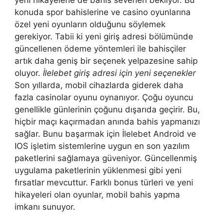
yeni hikayelerle de bahis severleri bekliyor. Bu
konuda spor bahislerine ve casino oyunlarına
özel yeni oyunların olduğunu söylemek
gerekiyor. Tabii ki yeni giriş adresi bölümünde
güncellenen ödeme yöntemleri ile bahisçiler
artık daha geniş bir seçenek yelpazesine sahip
oluyor.
İlelebet giriş adresi için yeni seçenekler
Son yıllarda, mobil cihazlarda giderek daha
fazla casinolar oyunu oynanıyor. Çoğu oyuncu
genellikle günlerinin çoğunu dışarıda geçirir. Bu,
hiçbir maçı kaçırmadan anında bahis yapmanızı
sağlar. Bunu başarmak için İlelebet Android ve
IOS işletim sistemlerine uygun en son yazılım
paketlerini sağlamaya güveniyor. Güncellenmiş
uygulama paketlerinin yüklenmesi gibi yeni
fırsatlar mevcuttur. Farklı bonus türleri ve yeni
hikayeleri olan oyunlar, mobil bahis yapma
imkanı sunuyor.