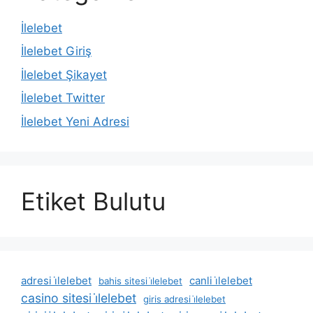
İlelebet
İlelebet Giriş
İlelebet Şikayet
İlelebet Twitter
İlelebet Yeni Adresi
Etiket Bulutu
adresi i̇lelebet
canli i̇lelebet
bahis sitesi i̇lelebet
casino sitesi i̇lelebet
giris adresi i̇lelebet