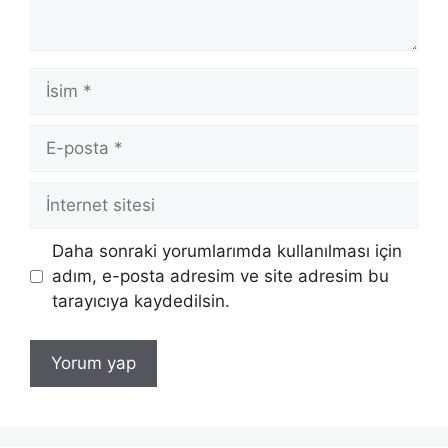
İsim
E-
posta
İnternet
sitesi
Daha sonraki yorumlarımda kullanılması için
adım, e-posta adresim ve site adresim bu
tarayıcıya kaydedilsin.