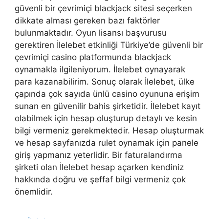
güvenli bir çevrimiçi blackjack sitesi seçerken
dikkate alması gereken bazı faktörler
bulunmaktadır. Oyun lisansı başvurusu
gerektiren İlelebet etkinliği Türkiye’de güvenli bir
çevrimiçi casino platformunda blackjack
oynamakla ilgileniyorum. İlelebet oynayarak
para kazanabilirim. Sonuç olarak İlelebet, ülke
çapında çok sayıda ünlü casino oyununa erişim
sunan en güvenilir bahis şirketidir. İlelebet kayıt
olabilmek için hesap oluşturup detaylı ve kesin
bilgi vermeniz gerekmektedir. Hesap oluşturmak
ve hesap sayfanızda rulet oynamak için panele
giriş yapmanız yeterlidir. Bir faturalandırma
şirketi olan İlelebet hesap açarken kendiniz
hakkında doğru ve şeffaf bilgi vermeniz çok
önemlidir.