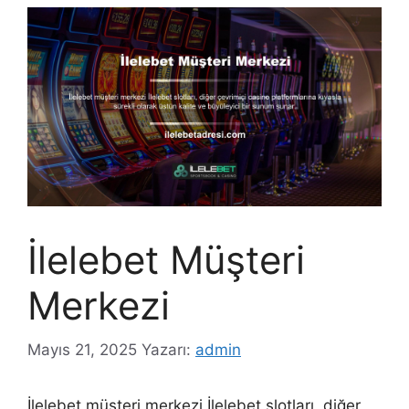
İlelebet Müşteri
Merkezi
Mayıs 21, 2025
Yazarı:
admin
İlelebet müşteri merkezi İlelebet slotları, diğer