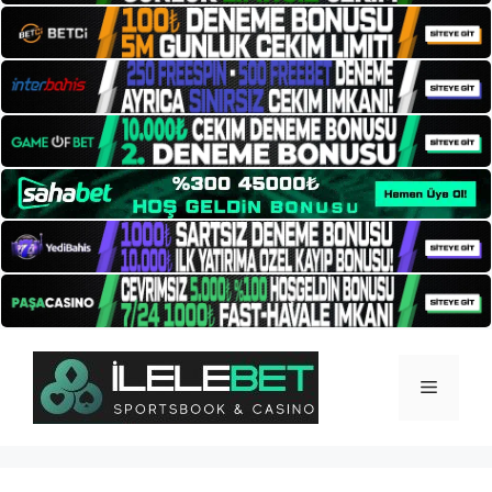
İçeriğe
atla
Menü