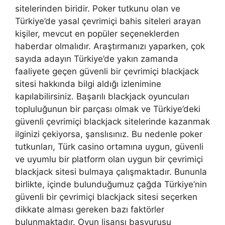
sitelerinden biridir. Poker tutkunu olan ve
Türkiye’de yasal çevrimiçi bahis siteleri arayan
kişiler, mevcut en popüler seçeneklerden
haberdar olmalıdır. Araştırmanızı yaparken, çok
sayıda adayın Türkiye’de yakın zamanda
faaliyete geçen güvenli bir çevrimiçi blackjack
sitesi hakkında bilgi aldığı izlenimine
kapılabilirsiniz. Başarılı blackjack oyuncuları
topluluğunun bir parçası olmak ve Türkiye’deki
güvenli çevrimiçi blackjack sitelerinde kazanmak
ilginizi çekiyorsa, şanslısınız. Bu nedenle poker
tutkunları, Türk casino ortamına uygun, güvenli
ve uyumlu bir platform olan uygun bir çevrimiçi
blackjack sitesi bulmaya çalışmaktadır. Bununla
birlikte, içinde bulunduğumuz çağda Türkiye’nin
güvenli bir çevrimiçi blackjack sitesi seçerken
dikkate alması gereken bazı faktörler
bulunmaktadır. Oyun lisansı başvurusu