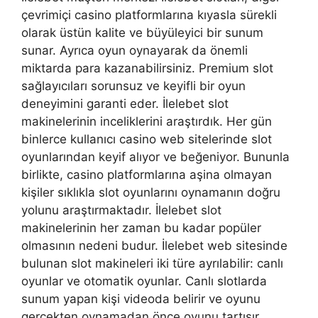
çevrimiçi casino platformlarına kıyasla sürekli
olarak üstün kalite ve büyüleyici bir sunum
sunar. Ayrıca oyun oynayarak da önemli
miktarda para kazanabilirsiniz. Premium slot
sağlayıcıları sorunsuz ve keyifli bir oyun
deneyimini garanti eder. İlelebet slot
makinelerinin inceliklerini araştırdık. Her gün
binlerce kullanıcı casino web sitelerinde slot
oyunlarından keyif alıyor ve beğeniyor. Bununla
birlikte, casino platformlarına aşina olmayan
kişiler sıklıkla slot oyunlarını oynamanın doğru
yolunu araştırmaktadır. İlelebet slot
makinelerinin her zaman bu kadar popüler
olmasının nedeni budur. İlelebet web sitesinde
bulunan slot makineleri iki türe ayrılabilir: canlı
oyunlar ve otomatik oyunlar. Canlı slotlarda
sunum yapan kişi videoda belirir ve oyunu
gerçekten oynamadan önce oyunu tartışır.