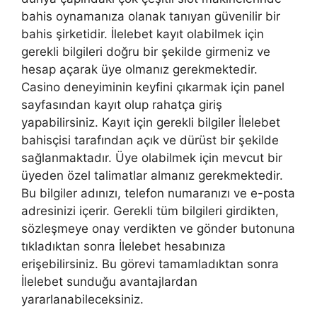
bahis oynamanıza olanak tanıyan güvenilir bir
bahis şirketidir. İlelebet kayıt olabilmek için
gerekli bilgileri doğru bir şekilde girmeniz ve
hesap açarak üye olmanız gerekmektedir.
Casino deneyiminin keyfini çıkarmak için panel
sayfasından kayıt olup rahatça giriş
yapabilirsiniz. Kayıt için gerekli bilgiler İlelebet
bahisçisi tarafından açık ve dürüst bir şekilde
sağlanmaktadır. Üye olabilmek için mevcut bir
üyeden özel talimatlar almanız gerekmektedir.
Bu bilgiler adınızı, telefon numaranızı ve e-posta
adresinizi içerir. Gerekli tüm bilgileri girdikten,
sözleşmeye onay verdikten ve gönder butonuna
tıkladıktan sonra İlelebet hesabınıza
erişebilirsiniz. Bu görevi tamamladıktan sonra
İlelebet sunduğu avantajlardan
yararlanabileceksiniz.