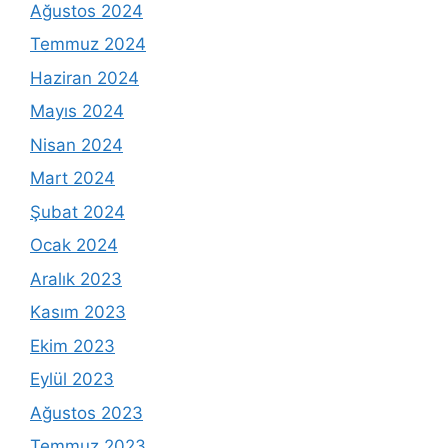
Ağustos 2024
Temmuz 2024
Haziran 2024
Mayıs 2024
Nisan 2024
Mart 2024
Şubat 2024
Ocak 2024
Aralık 2023
Kasım 2023
Ekim 2023
Eylül 2023
Ağustos 2023
Temmuz 2023