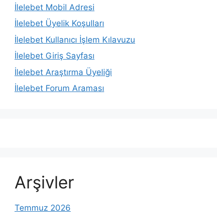
İlelebet Mobil Adresi
İlelebet Üyelik Koşulları
İlelebet Kullanıcı İşlem Kılavuzu
İlelebet Giriş Sayfası
İlelebet Araştırma Üyeliği
İlelebet Forum Araması
Arşivler
Temmuz 2026