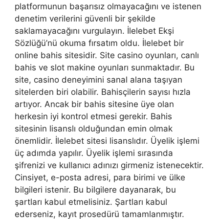
platformunun başarısız olmayacağını ve istenen
denetim verilerini güvenli bir şekilde
saklamayacağını vurgulayın. İlelebet Ekşi
Sözlüğü’nü okuma fırsatım oldu. İlelebet bir
online bahis sitesidir. Site casino oyunları, canlı
bahis ve slot makine oyunları sunmaktadır. Bu
site, casino deneyimini sanal alana taşıyan
sitelerden biri olabilir. Bahisçilerin sayısı hızla
artıyor. Ancak bir bahis sitesine üye olan
herkesin iyi kontrol etmesi gerekir. Bahis
sitesinin lisanslı olduğundan emin olmak
önemlidir. İlelebet sitesi lisanslıdır. Üyelik işlemi
üç adımda yapılır. Üyelik işlemi sırasında
şifrenizi ve kullanıcı adınızı girmeniz istenecektir.
Cinsiyet, e-posta adresi, para birimi ve ülke
bilgileri istenir. Bu bilgilere dayanarak, bu
şartları kabul etmelisiniz. Şartları kabul
ederseniz, kayıt prosedürü tamamlanmıştır.