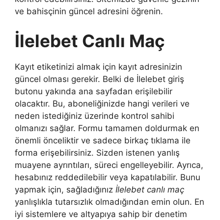
ve bahisçinin güncel adresini öğrenin.
İlelebet Canlı Maç
Kayıt etiketinizi almak için kayıt adresinizin
güncel olması gerekir. Belki de İlelebet giriş
butonu yakında ana sayfadan erişilebilir
olacaktır. Bu, aboneliğinizde hangi verileri ve
neden istediğiniz üzerinde kontrol sahibi
olmanızı sağlar. Formu tamamen doldurmak en
önemli önceliktir ve sadece birkaç tıklama ile
forma erişebilirsiniz. Sizden istenen yanlış
muayene ayrıntıları, süreci engelleyebilir. Ayrıca,
hesabınız reddedilebilir veya kapatılabilir. Bunu
yapmak için, sağladığınız
İlelebet canlı maç
yanlışlıkla tutarsızlık olmadığından emin olun. En
iyi sistemlere ve altyapıya sahip bir denetim