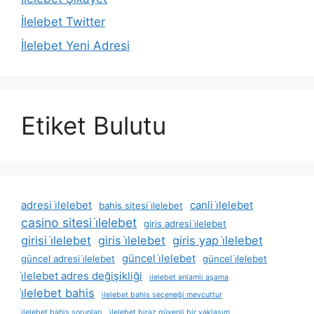
İlelebet Twitter
İlelebet Yeni Adresi
Etiket Bulutu
adresi i̇lelebet
canli i̇lelebet
bahis sitesi i̇lelebet
casino sitesi i̇lelebet
giris adresi i̇lelebet
girisi i̇lelebet
giris i̇lelebet
giris yap i̇lelebet
güncel i̇lelebet
güncel adresi i̇lelebet
güncel i̇lelebet
i̇lelebet adres değişikliği
i̇lelebet anlamlı aşama
i̇lelebet bahis
i̇lelebet bahis seçeneği mevcuttur
i̇lelebet bahis sorunları
i̇lelebet biraz güvenli bir yaklaşım