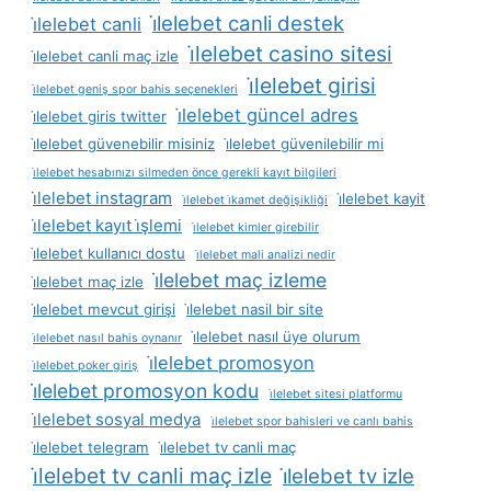
i̇lelebet canli destek
i̇lelebet canli
i̇lelebet casino sitesi
i̇lelebet canli maç izle
i̇lelebet girisi
i̇lelebet geniş spor bahis seçenekleri
i̇lelebet güncel adres
i̇lelebet giris twitter
i̇lelebet güvenebilir misiniz
i̇lelebet güvenilebilir mi
i̇lelebet hesabınızı silmeden önce gerekli kayıt bilgileri
i̇lelebet instagram
i̇lelebet kayit
i̇lelebet i̇kamet değişikliği
i̇lelebet kayıt i̇şlemi
i̇lelebet kimler girebilir
i̇lelebet kullanıcı dostu
i̇lelebet mali analizi nedir
i̇lelebet maç izleme
i̇lelebet maç izle
i̇lelebet mevcut girişi
i̇lelebet nasil bir site
i̇lelebet nasıl üye olurum
i̇lelebet nasıl bahis oynanır
i̇lelebet promosyon
i̇lelebet poker giriş
i̇lelebet promosyon kodu
i̇lelebet sitesi platformu
i̇lelebet sosyal medya
i̇lelebet spor bahisleri ve canlı bahis
i̇lelebet telegram
i̇lelebet tv canli maç
i̇lelebet tv canli maç izle
i̇lelebet tv izle