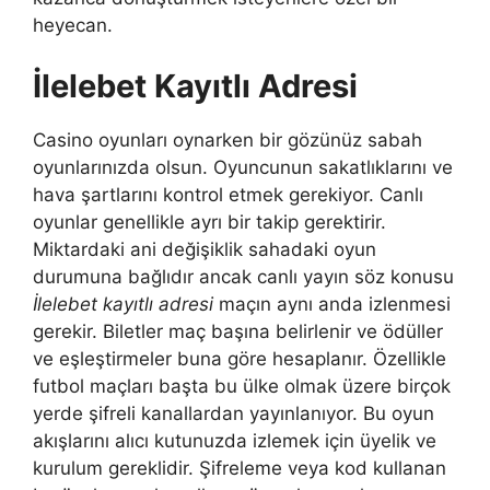
heyecan.
İlelebet Kayıtlı Adresi
Casino oyunları oynarken bir gözünüz sabah
oyunlarınızda olsun. Oyuncunun sakatlıklarını ve
hava şartlarını kontrol etmek gerekiyor. Canlı
oyunlar genellikle ayrı bir takip gerektirir.
Miktardaki ani değişiklik sahadaki oyun
durumuna bağlıdır ancak canlı yayın söz konusu
İlelebet kayıtlı adresi
maçın aynı anda izlenmesi
gerekir. Biletler maç başına belirlenir ve ödüller
ve eşleştirmeler buna göre hesaplanır. Özellikle
futbol maçları başta bu ülke olmak üzere birçok
yerde şifreli kanallardan yayınlanıyor. Bu oyun
akışlarını alıcı kutunuzda izlemek için üyelik ve
kurulum gereklidir. Şifreleme veya kod kullanan