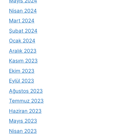
Mayıs 2024
Nisan 2024
Mart 2024
Şubat 2024
Ocak 2024
Aralık 2023
Kasım 2023
Ekim 2023
Eylül 2023
Ağustos 2023
Temmuz 2023
Haziran 2023
Mayıs 2023
Nisan 2023