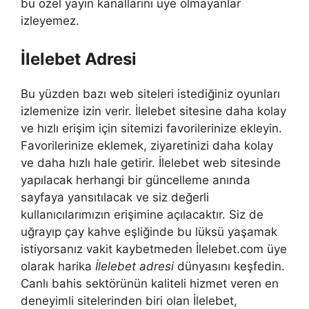
bu özel yayın kanallarını üye olmayanlar
izleyemez.
İlelebet Adresi
Bu yüzden bazı web siteleri istediğiniz oyunları
izlemenize izin verir. İlelebet sitesine daha kolay
ve hızlı erişim için sitemizi favorilerinize ekleyin.
Favorilerinize eklemek, ziyaretinizi daha kolay
ve daha hızlı hale getirir. İlelebet web sitesinde
yapılacak herhangi bir güncelleme anında
sayfaya yansıtılacak ve siz değerli
kullanıcılarımızın erişimine açılacaktır. Siz de
uğrayıp çay kahve eşliğinde bu lüksü yaşamak
istiyorsanız vakit kaybetmeden İlelebet.com üye
olarak harika
İlelebet adresi
dünyasını keşfedin.
Canlı bahis sektörünün kaliteli hizmet veren en
deneyimli sitelerinden biri olan İlelebet,