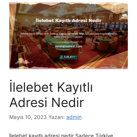
İlelebet Kayıtlı
Adresi Nedir
Mayıs 10, 2023
Yazarı:
admin
İlelebet kayıtlı adresi nedir Sadece Türkiye