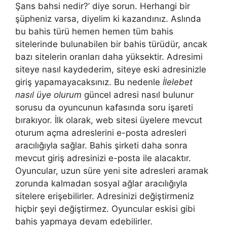
Şans bahsi nedir?’ diye sorun. Herhangi bir
şüpheniz varsa, diyelim ki kazandınız. Aslında
bu bahis türü hemen hemen tüm bahis
sitelerinde bulunabilen bir bahis türüdür, ancak
bazı sitelerin oranları daha yüksektir. Adresimi
siteye nasıl kaydederim, siteye eski adresinizle
giriş yapamayacaksınız. Bu nedenle
İlelebet
nasıl üye olurum
güncel adresi nasıl bulunur
sorusu da oyuncunun kafasında soru işareti
bırakıyor. İlk olarak, web sitesi üyelere mevcut
oturum açma adreslerini e-posta adresleri
aracılığıyla sağlar. Bahis şirketi daha sonra
mevcut giriş adresinizi e-posta ile alacaktır.
Oyuncular, uzun süre yeni site adresleri aramak
zorunda kalmadan sosyal ağlar aracılığıyla
sitelere erişebilirler. Adresinizi değiştirmeniz
hiçbir şeyi değiştirmez. Oyuncular eskisi gibi
bahis yapmaya devam edebilirler.