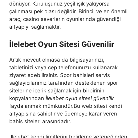
dönüyor. Kuruluşunuz yeşil ışık yakıyorsa
çalınması pek olası değildir. Birincil ve en önemli
araç, casino severlerin oyunlarında güvendiği
altyapıyı sağlamaktır.
İlelebet Oyun Sitesi Güvenilir
Artık mevcut olmasa da bilgisayarınızı,
tabletinizi veya cep telefonunuzu kullanarak
ziyaret edebilirsiniz. Spor bahisleri servis
sağlayıcılarımız tarafından desteklenen spor
sitelerine içerik sağlamak için birbirinin
kopyalarından
İlelebet oyun sitesi güvenilir
faydalanmak mümkündür.Bu web sitesi kendi
altyapısına sahiptir ve ödemeye karar veren
bahis siteleri arasındadır.
İlelebet kendi limitlerini belirleme yeteneğinden