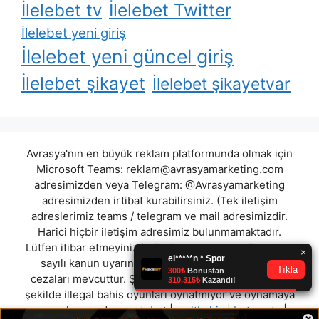
İlelebet Twitter
İlelebet tv
İlelebet yeni giriş
İlelebet yeni güncel giriş
İlelebet şikayet
İlelebet şikayetvar
Avrasya'nın en büyük reklam platformunda olmak için
Microsoft Teams:
reklam@avrasyamarketing.com
adresimizden veya Telegram: @Avrasyamarketing
adresimizden irtibat kurabilirsiniz. (Tek iletişim
adreslerimiz teams / telegram ve mail adresimizdir.
Harici hiçbir iletişim adresimiz bulunmamaktadır.
Lütfen itibar etmeyiniz.) Türkiye yasalarına göre 7258
sayılı kanun uyarınca yasa dışı bahis oynamanın
cezaları mevcuttur. Şu an bulunduğunuz site hiç bir
şekilde illegal bahis oyunları oynatmıyor ve oynamaya
aracı olmuyordur.
runtobet
|
maltbahis
|
betmanta
|
×