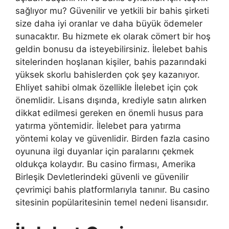
sağlıyor mu? Güvenilir ve yetkili bir bahis şirketi
size daha iyi oranlar ve daha büyük ödemeler
sunacaktır. Bu hizmete ek olarak cömert bir hoş
geldin bonusu da isteyebilirsiniz. İlelebet bahis
sitelerinden hoşlanan kişiler, bahis pazarındaki
yüksek skorlu bahislerden çok şey kazanıyor.
Ehliyet sahibi olmak özellikle İlelebet için çok
önemlidir. Lisans dışında, krediyle satın alırken
dikkat edilmesi gereken en önemli husus para
yatırma yöntemidir. İlelebet para yatırma
yöntemi kolay ve güvenlidir. Birden fazla casino
oyununa ilgi duyanlar için paralarını çekmek
oldukça kolaydır. Bu casino firması, Amerika
Birleşik Devletlerindeki güvenli ve güvenilir
çevrimiçi bahis platformlarıyla tanınır. Bu casino
sitesinin popülaritesinin temel nedeni lisansıdır.