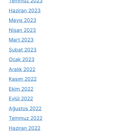
Temmuz 2023
Haziran 2023
Mayıs 2023
Nisan 2023
Mart 2023
Şubat 2023
Ocak 2023
Aralık 2022
Kasım 2022
Ekim 2022
Eylül 2022
Ağustos 2022
Temmuz 2022
Haziran 2022