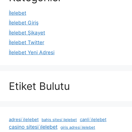
İlelebet
İlelebet Giriş
İlelebet Şikayet
İlelebet Twitter
İlelebet Yeni Adresi
Etiket Bulutu
adresi i̇lelebet
canli i̇lelebet
bahis sitesi i̇lelebet
casino sitesi i̇lelebet
giris adresi i̇lelebet