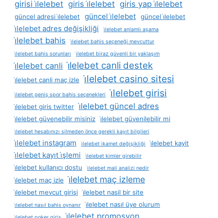
girisi i̇lelebet
giris i̇lelebet
giris yap i̇lelebet
güncel i̇lelebet
güncel adresi i̇lelebet
güncel i̇lelebet
i̇lelebet adres değişikliği
i̇lelebet anlamlı aşama
i̇lelebet bahis
i̇lelebet bahis seçeneği mevcuttur
i̇lelebet bahis sorunları
i̇lelebet biraz güvenli bir yaklaşım
i̇lelebet canli destek
i̇lelebet canli
i̇lelebet casino sitesi
i̇lelebet canli maç izle
i̇lelebet girisi
i̇lelebet geniş spor bahis seçenekleri
i̇lelebet güncel adres
i̇lelebet giris twitter
i̇lelebet güvenebilir misiniz
i̇lelebet güvenilebilir mi
i̇lelebet hesabınızı silmeden önce gerekli kayıt bilgileri
i̇lelebet instagram
i̇lelebet kayit
i̇lelebet i̇kamet değişikliği
i̇lelebet kayıt i̇şlemi
i̇lelebet kimler girebilir
i̇lelebet kullanıcı dostu
i̇lelebet mali analizi nedir
i̇lelebet maç izleme
i̇lelebet maç izle
i̇lelebet mevcut girişi
i̇lelebet nasil bir site
i̇lelebet nasıl üye olurum
i̇lelebet nasıl bahis oynanır
i̇lelebet promosyon
i̇lelebet poker giriş