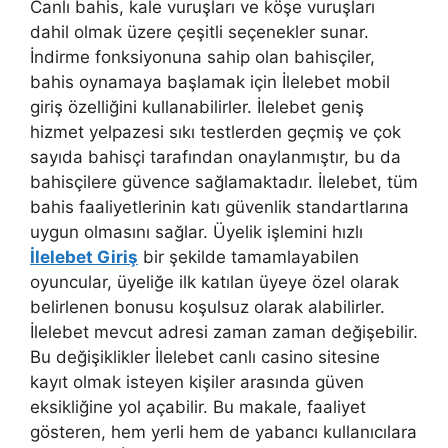
Canlı bahis, kale vuruşları ve köşe vuruşları
dahil olmak üzere çeşitli seçenekler sunar.
İndirme fonksiyonuna sahip olan bahisçiler,
bahis oynamaya başlamak için İlelebet mobil
giriş özelliğini kullanabilirler. İlelebet geniş
hizmet yelpazesi sıkı testlerden geçmiş ve çok
sayıda bahisçi tarafından onaylanmıştır, bu da
bahisçilere güvence sağlamaktadır. İlelebet, tüm
bahis faaliyetlerinin katı güvenlik standartlarına
uygun olmasını sağlar. Üyelik işlemini hızlı
İlelebet Giriş
bir şekilde tamamlayabilen
oyuncular, üyeliğe ilk katılan üyeye özel olarak
belirlenen bonusu koşulsuz olarak alabilirler.
İlelebet mevcut adresi zaman zaman değişebilir.
Bu değişiklikler İlelebet canlı casino sitesine
kayıt olmak isteyen kişiler arasında güven
eksikliğine yol açabilir. Bu makale, faaliyet
gösteren, hem yerli hem de yabancı kullanıcılara