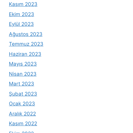
Kasım 2023
Ekim 2023
Eylül 2023
Ağustos 2023
Temmuz 2023
Haziran 2023
Mayıs 2023
Nisan 2023
Mart 2023
Şubat 2023
Ocak 2023
Aralık 2022
Kasım 2022