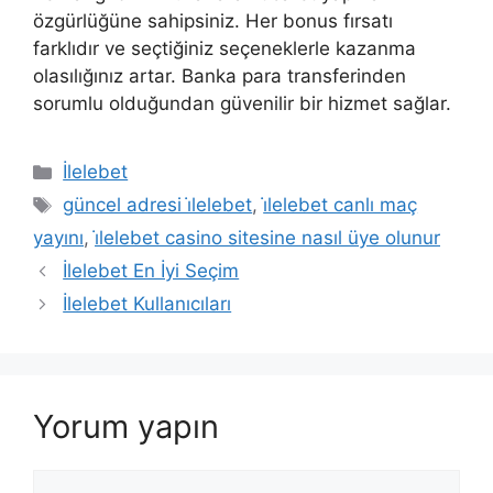
özgürlüğüne sahipsiniz. Her bonus fırsatı
farklıdır ve seçtiğiniz seçeneklerle kazanma
olasılığınız artar. Banka para transferinden
sorumlu olduğundan güvenilir bir hizmet sağlar.
Kategoriler
İlelebet
Etiketler
güncel adresi i̇lelebet
,
i̇lelebet canlı maç
yayını
,
i̇lelebet casino sitesine nasıl üye olunur
İlelebet En İyi Seçim
İlelebet Kullanıcıları
Yorum yapın
Yorum