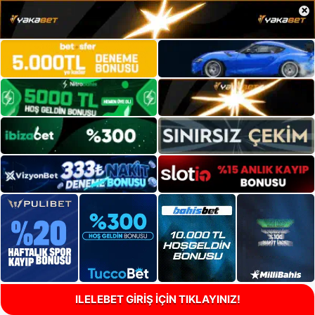
×
ILELEBET GİRİŞ İÇİN TIKLAYINIZ!