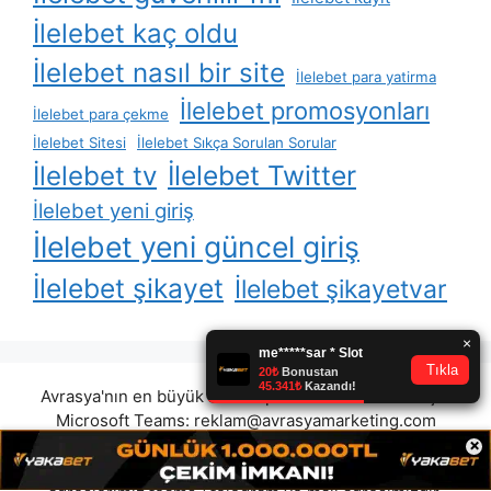
İlelebet kaç oldu
İlelebet nasıl bir site
İlelebet para yatirma
İlelebet promosyonları
İlelebet para çekme
İlelebet Sitesi
İlelebet Sıkça Sorulan Sorular
İlelebet Twitter
İlelebet tv
İlelebet yeni giriş
İlelebet yeni güncel giriş
İlelebet şikayet
İlelebet şikayetvar
Avrasya'nın en büyük reklam platformunda olmak için
Microsoft Teams:
reklam@avrasyamarketing.com
×
adresimizden veya Telegram: @Avrasyamarketing
adresimizden irtibat kurabilirsiniz. (Tek iletişim