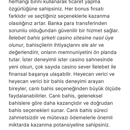
herhangi birini kullanarak ticaret yapma
özgürlüğüne sahipsiniz. Her bonus fırsatı
farklıdır ve seçtiğiniz seçeneklerle kazanma
olasılığınız artar. Banka para transferinden
sorumlu olduğundan güvenilir bir hizmet sağlar.
İlelebet bahis şirketi casino sitesine nasıl üye
olunur
, bahisçilerin ihtiyaçlarını ele alır ve
değerlendirir, onların memnuniyetini ön planda
tutar. İster deneyimli ister casino sahnesinde
yeni olsun, çok sayıda casino sever İlelebet ile
finansal başarıya ulaşabilir. Heyecan verici ve
heyecan verici bir bahis deneyimi arayan
bireyler, canlı bahis seçeneğinden büyük ölçüde
faydalanabilirler. Canlı bahis, geleneksel
bahislere göre daha kazançlıdır ve doğrudan
bahis seçenekleri sunar. Canlı bahis süreci
zahmetsizdir ve mütevazı ödemelerle önemli
miktarda kazanma potansiyeline sahipsiniz.