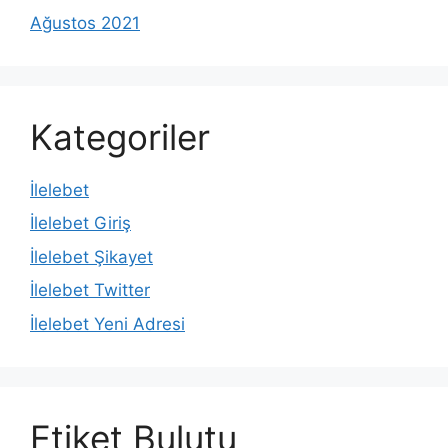
Ağustos 2021
Kategoriler
İlelebet
İlelebet Giriş
İlelebet Şikayet
İlelebet Twitter
İlelebet Yeni Adresi
Etiket Bulutu