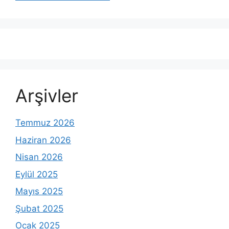
Arşivler
Temmuz 2026
Haziran 2026
Nisan 2026
Eylül 2025
Mayıs 2025
Şubat 2025
Ocak 2025