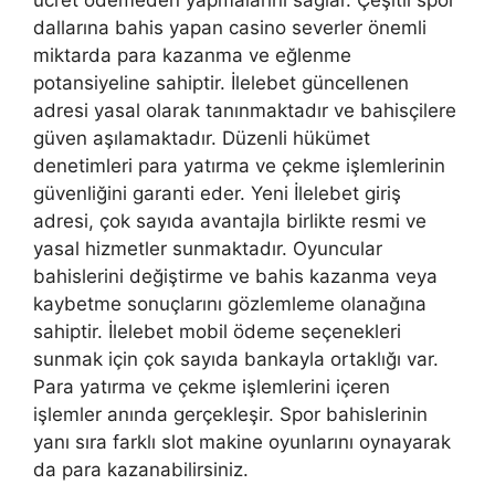
ücret ödemeden yapmalarını sağlar. Çeşitli spor
dallarına bahis yapan casino severler önemli
miktarda para kazanma ve eğlenme
potansiyeline sahiptir. İlelebet güncellenen
adresi yasal olarak tanınmaktadır ve bahisçilere
güven aşılamaktadır. Düzenli hükümet
denetimleri para yatırma ve çekme işlemlerinin
güvenliğini garanti eder. Yeni İlelebet giriş
adresi, çok sayıda avantajla birlikte resmi ve
yasal hizmetler sunmaktadır. Oyuncular
bahislerini değiştirme ve bahis kazanma veya
kaybetme sonuçlarını gözlemleme olanağına
sahiptir. İlelebet mobil ödeme seçenekleri
sunmak için çok sayıda bankayla ortaklığı var.
Para yatırma ve çekme işlemlerini içeren
işlemler anında gerçekleşir. Spor bahislerinin
yanı sıra farklı slot makine oyunlarını oynayarak
da para kazanabilirsiniz.