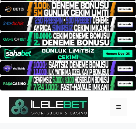
İçeriğe
atla
Menü