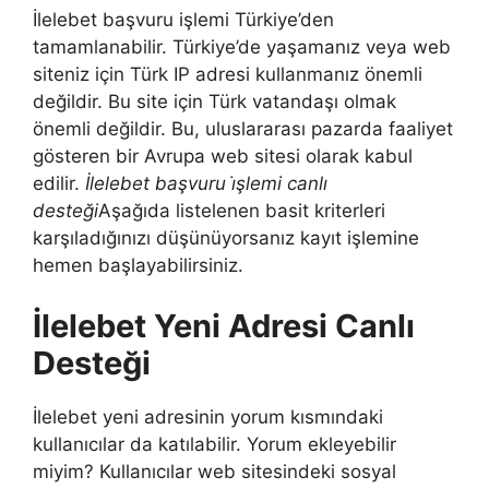
İlelebet başvuru işlemi Türkiye’den
tamamlanabilir. Türkiye’de yaşamanız veya web
siteniz için Türk IP adresi kullanmanız önemli
değildir. Bu site için Türk vatandaşı olmak
önemli değildir. Bu, uluslararası pazarda faaliyet
gösteren bir Avrupa web sitesi olarak kabul
edilir.
İlelebet başvuru i̇şlemi canlı
desteği
Aşağıda listelenen basit kriterleri
karşıladığınızı düşünüyorsanız kayıt işlemine
hemen başlayabilirsiniz.
İlelebet Yeni Adresi Canlı
Desteği
İlelebet yeni adresinin yorum kısmındaki
kullanıcılar da katılabilir. Yorum ekleyebilir
miyim? Kullanıcılar web sitesindeki sosyal