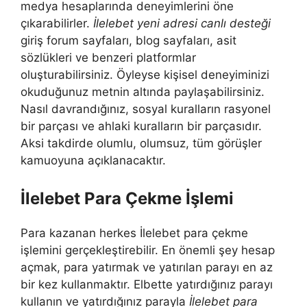
medya hesaplarında deneyimlerini öne
çıkarabilirler.
İlelebet yeni adresi canlı desteği
giriş forum sayfaları, blog sayfaları, asit
sözlükleri ve benzeri platformlar
oluşturabilirsiniz. Öyleyse kişisel deneyiminizi
okuduğunuz metnin altında paylaşabilirsiniz.
Nasıl davrandığınız, sosyal kuralların rasyonel
bir parçası ve ahlaki kuralların bir parçasıdır.
Aksi takdirde olumlu, olumsuz, tüm görüşler
kamuoyuna açıklanacaktır.
İlelebet Para Çekme İşlemi
Para kazanan herkes İlelebet para çekme
işlemini gerçekleştirebilir. En önemli şey hesap
açmak, para yatırmak ve yatırılan parayı en az
bir kez kullanmaktır. Elbette yatırdığınız parayı
kullanın ve yatırdığınız parayla
İlelebet para