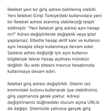
İlelebet yeni bir giriş adresi belirlemiş olabilir.
Yeni İlelebet Girişi Türkiye’deki kullanıcılara yeni
bir İlelebet adresi atanmış olabileceği tespit
edilmiştir. “Yeni İlelebet giriş adresi aynı hesap
mı?” Adres değiştirilerek değişiklik veya iptal
yapılamaz. Elbette hesap aktif kalır ve kullanıcı
aynı hesapla siteyi kullanmaya devam eder.
Sadece adres değiştiği için aynı kullanıcı
bilgileriyle tekrar hesap açılması mümkün
değildir. Bu web sitesini mevcut hesabınızla
kullanmaya devam edin.
İlelebet giriş adresi değiştirildi. Sitenin üst
kısmındaki butonu kullanarak üye olabilirsiniz,
giriş yapmanıza gerek yoktur. Adresi
değiştirirseniz düğmedeki oturum açma URL’si
de değişir. Sitemizde yalnızca gerçek giriş