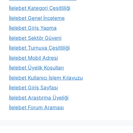
İlelebet Kategori Çeşitliliği
İlelebet Genel İnceleme
İlelebet Giriş Yapma
İlelebet Sektör Güveni
İlelebet Turnuva Çeşitliliği
İlelebet Mobil Adresi
İlelebet Üyelik Koşulları
İlelebet Kullanıcı İşlem Kılavuzu
İlelebet Giriş Sayfası
İlelebet Araştırma Üyeliği
İlelebet Forum Araması