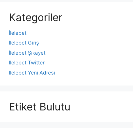
Kategoriler
İlelebet
İlelebet Giriş
İlelebet Şikayet
İlelebet Twitter
İlelebet Yeni Adresi
Etiket Bulutu