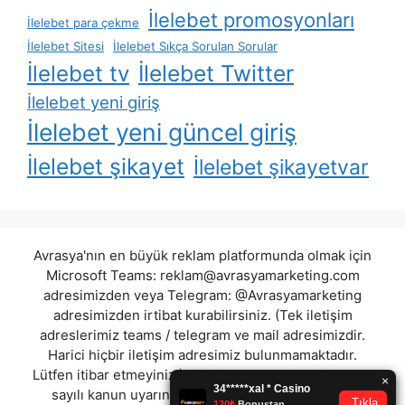
İlelebet promosyonları
İlelebet para çekme
İlelebet Sitesi
İlelebet Sıkça Sorulan Sorular
İlelebet Twitter
İlelebet tv
İlelebet yeni giriş
İlelebet yeni güncel giriş
İlelebet şikayet
İlelebet şikayetvar
Avrasya'nın en büyük reklam platformunda olmak için
Microsoft Teams:
reklam@avrasyamarketing.com
adresimizden veya Telegram: @Avrasyamarketing
adresimizden irtibat kurabilirsiniz. (Tek iletişim
adreslerimiz teams / telegram ve mail adresimizdir.
Harici hiçbir iletişim adresimiz bulunmamaktadır.
Lütfen itibar etmeyiniz.) Türkiye yasalarına göre 7258
sayılı kanun uyarınca yasa dışı bahis oynamanın