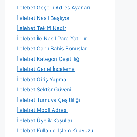
İlelebet Geçerli Adres Ayarları
İlelebet Nasıl Başlıyor
İlelebet Teklifi Nedir
İlelebet İle Nasıl Para Yatırılır
İlelebet Canlı Bahis Bonuslar
İlelebet Kategori Çeşitliliği
İlelebet Genel İnceleme
İlelebet Giriş Yapma
İlelebet Sektör Güveni
İlelebet Turnuva Çeşitliliği
İlelebet Mobil Adresi
İlelebet Üyelik Koşulları
İlelebet Kullanıcı İşlem Kılavuzu