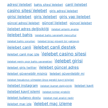
adresi i̇lelebet
canli i̇lelebet
bahis sitesi i̇lelebet
casino sitesi i̇lelebet
giris adresi i̇lelebet
girisi i̇lelebet
giris i̇lelebet
giris yap i̇lelebet
güncel i̇lelebet
güncel adresi i̇lelebet
güncel i̇lelebet
i̇lelebet adres değişikliği
i̇lelebet anlamlı aşama
i̇lelebet bahis
i̇lelebet bahis seçeneği mevcuttur
i̇lelebet bahis sorunları
i̇lelebet biraz güvenli bir yaklaşım
i̇lelebet canli destek
i̇lelebet canli
i̇lelebet casino sitesi
i̇lelebet canli maç izle
i̇lelebet girisi
i̇lelebet geniş spor bahis seçenekleri
i̇lelebet güncel adres
i̇lelebet giris twitter
i̇lelebet güvenebilir misiniz
i̇lelebet güvenilebilir mi
i̇lelebet hesabınızı silmeden önce gerekli kayıt bilgileri
i̇lelebet instagram
i̇lelebet kayit
i̇lelebet i̇kamet değişikliği
i̇lelebet kayıt i̇şlemi
i̇lelebet kimler girebilir
i̇lelebet kullanıcı dostu
i̇lelebet mali analizi nedir
i̇lelebet maç izleme
i̇lelebet maç izle