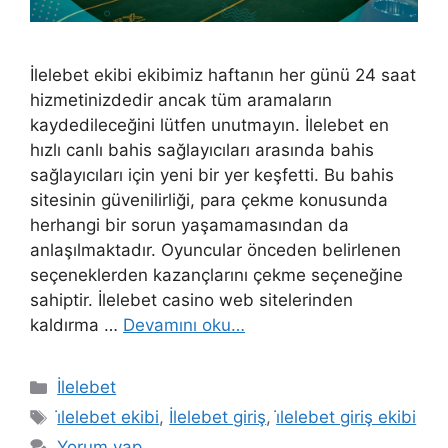
İlelebet ekibi ekibimiz haftanın her günü 24 saat
hizmetinizdedir ancak tüm aramaların
kaydedileceğini lütfen unutmayın. İlelebet en
hızlı canlı bahis sağlayıcıları arasında bahis
sağlayıcıları için yeni bir yer keşfetti. Bu bahis
sitesinin güvenilirliği, para çekme konusunda
herhangi bir sorun yaşamamasından da
anlaşılmaktadır. Oyuncular önceden belirlenen
seçeneklerden kazançlarını çekme seçeneğine
sahiptir. İlelebet casino web sitelerinden
kaldırma …
Devamını oku…
Kategoriler
İlelebet
Etiketler
i̇lelebet ekibi
,
İlelebet giriş
,
i̇lelebet giriş ekibi
Yorum yap