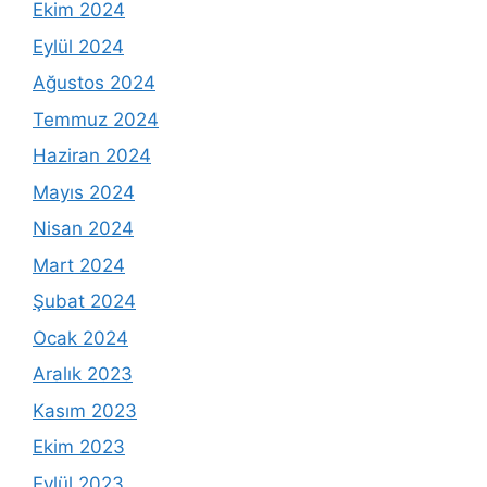
Ekim 2024
Eylül 2024
Ağustos 2024
Temmuz 2024
Haziran 2024
Mayıs 2024
Nisan 2024
Mart 2024
Şubat 2024
Ocak 2024
Aralık 2023
Kasım 2023
Ekim 2023
Eylül 2023